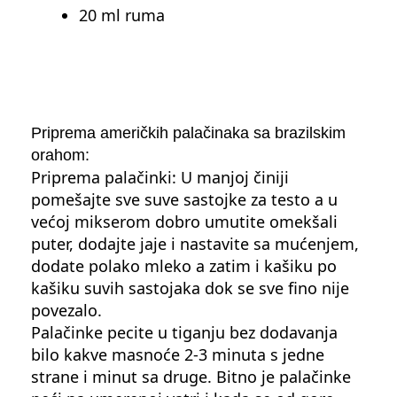
20 ml ruma
Priprema američkih palačinaka sa brazilskim
orahom:
Priprema palačinki: U manjoj činiji
pomešajte sve suve sastojke za testo a u
većoj mikserom dobro umutite omekšali
puter, dodajte jaje i nastavite sa mućenjem,
dodate polako mleko a zatim i kašiku po
kašiku suvih sastojaka dok se sve fino nije
povezalo.
Palačinke pecite u tiganju bez dodavanja
bilo kakve masnoće 2-3 minuta s jedne
strane i minut sa druge. Bitno je palačinke