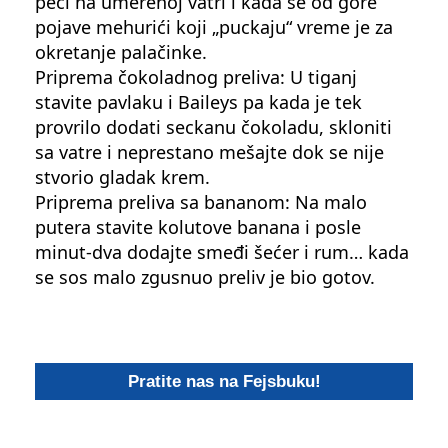
peći na umerenoj vatri i kada se od gore
pojave mehurići koji „puckaju“ vreme je za
okretanje palačinke.
Priprema čokoladnog preliva: U tiganj
stavite pavlaku i Baileys pa kada je tek
provrilo dodati seckanu čokoladu, skloniti
sa vatre i neprestano mešajte dok se nije
stvorio gladak krem.
Priprema preliva sa bananom: Na malo
putera stavite kolutove banana i posle
minut-dva dodajte smeđi šećer i rum… kada
se sos malo zgusnuo preliv je bio gotov.
Pratite nas na Fejsbuku!