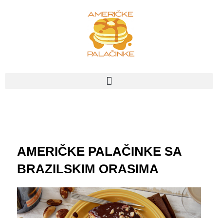
Пређи
на
садржај
AMERIČKE PALAČINKE SA
BRAZILSKIM ORASIMA