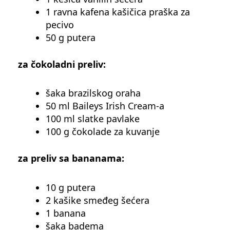
1 ravna kafena kašičica praška za
pecivo
50 g putera
za čokoladni preliv:
šaka brazilskog oraha
50 ml Baileys Irish Cream-a
100 ml slatke pavlake
100 g čokolade za kuvanje
za preliv sa bananama:
10 g putera
2 kašike smeđeg šećera
1 banana
šaka badema