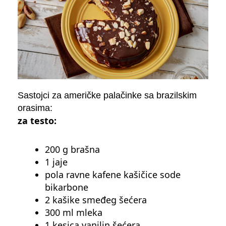
Sastojci za američke palačinke sa brazilskim
orasima:
za testo:
200 g brašna
1 jaje
pola ravne kafene kašičice sode
bikarbone
2 kašike smeđeg šećera
300 ml mleka
1 kesica vanilin šećera