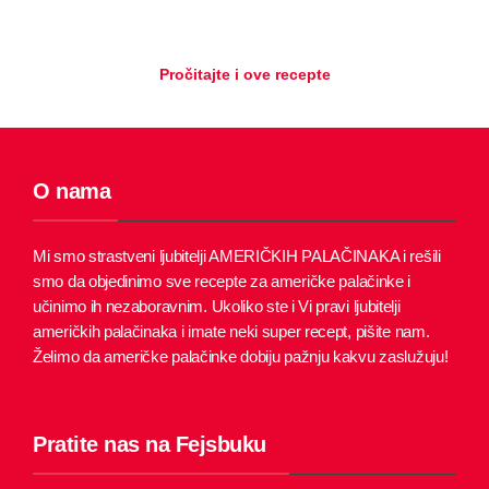
Pročitajte i ove recepte
O nama
Mi smo strastveni ljubitelji AMERIČKIH PALAČINAKA i rešili
smo da objedinimo sve recepte za američke palačinke i
učinimo ih nezaboravnim.
Ukoliko ste i Vi pravi ljubitelji
američkih palačinaka i imate neki super recept, pišite nam.
Želimo da američke palačinke dobiju pažnju kakvu zaslužuju!
Pratite nas na Fejsbuku