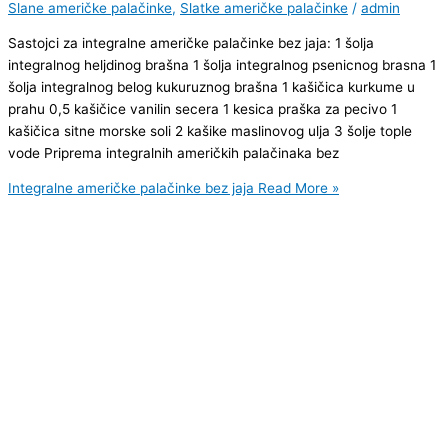
Slane američke palačinke
,
Slatke američke palačinke
/
admin
Sastojci za integralne američke palačinke bez jaja: 1 šolja
integralnog heljdinog brašna 1 šolja integralnog psenicnog brasna 1
šolja integralnog belog kukuruznog brašna 1 kašičica kurkume u
prahu 0,5 kašičice vanilin secera 1 kesica praška za pecivo 1
kašičica sitne morske soli 2 kašike maslinovog ulja 3 šolje tople
vode Priprema integralnih američkih palačinaka bez
Integralne američke palačinke bez jaja
Read More »