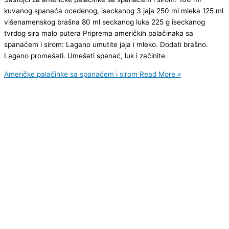
kuvanog spanaća oceđenog, iseckanog 3 jaja 250 ml mleka 125 ml
višenamenskog brašna 80 ml seckanog luka 225 g iseckanog
tvrdog sira malo putera Priprema američkih palačinaka sa
spanaćem i sirom: Lagano umutite jaja i mleko. Dodati brašno.
Lagano promešati. Umešati spanać, luk i začinite
Američke palačinke sa spanaćem i sirom
Read More »