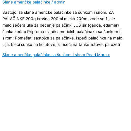
Slane američke palačinke
/
admin
Sastojci za slane američke palačinke sa šunkom i sirom: ZA
PALAČINKE 200g brašna 200ml mleka 200ml vode so 1 jaje
malo šećera ulje za pečenje palačinki JOŠ sir (gauda, edamer)
šunka kečap Priprema slanih američkih palačinaka sa šunkom i
sirom: Pomešati sastojke za palačinke. Ispeći palačinke na malo
ulja. Iseći šunku na kolutove, sir iseći na tanke listove, pa uzeti
Slane američke palačinke sa šunkom i sirom
Read More »