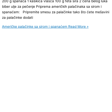
200 g spanaća 1 kašikica vlasca 100 g feta sira 2 čena belog luka
biber ulje za pečenje Priprema američkih palačinaka sa sirom i
spanaćem: Pripremite smesu za palačinke tako što ćete mešavini
za palačinke dodati
Američke palačinke sa sirom i spanaćem
Read More »