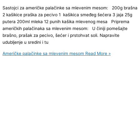
Sastojci za američke palačinke sa mlevenim mesom: 200g brašna
2 kašikice praška za pecivo 1 kašikica smeđeg šećera 3 jaja 25g
putera 200ml mleka 12 punih kašika mlevenog mesa Priprema
američkih palačinaka sa mlevenim mesom: U činiji pomešajte
brašno, prašak za pecivo, šećer i prstohvat soli. Napravite
udubljenje u sredini i tu
Američke palačinke sa mlevenim mesom
Read More »