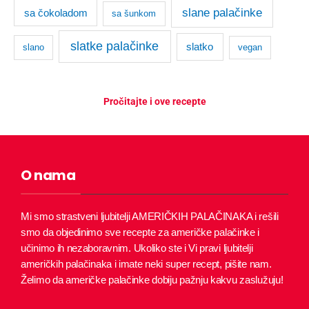
slane palačinke
sa čokoladom
sa šunkom
slatke palačinke
slatko
slano
vegan
Pročitajte i ove recepte
O nama
Mi smo strastveni ljubitelji AMERIČKIH PALAČINAKA i rešili
smo da objedinimo sve recepte za američke palačinke i
učinimo ih nezaboravnim.
Ukoliko ste i Vi pravi ljubitelji
američkih palačinaka i imate neki super recept, pišite nam.
Želimo da američke palačinke dobiju pažnju kakvu zaslužuju!