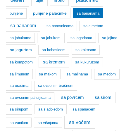
palačinke
desert
dijet
hrono
punjene palačinke
punjene
sa bananama
sa bananom
sa borovnicama
sa cimetom
sa jabukama
sa jabukom
sa jagodama
sa jajima
sa jogurtom
sa kobasicom
sa kokosom
sa kremom
sa kompotom
sa kukuruzom
sa limunom
sa makom
sa malinama
sa medom
sa orasima
sa ovsenim brašnom
sa povrćem
sa sirom
sa ovsenim pahuljicama
sa sirupom
sa sladoledom
sa spanacem
sa voćem
sa vanilom
sa višnjama