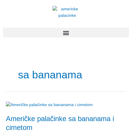
Пређи
на
садржај
sa bananama
Američke
palačinke
Američke palačinke sa bananama i
sa
bananama
cimetom
i