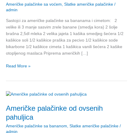
Američke palačinke sa voćem
,
Slatke američke palačinke
/
cimetom
admin
Sastojci za američke palačinke sa bananama i cimetom: 2
velike ili 3 manje sasvim zrele banane (smedja kora) 2 šolje
brašna 2,5dl mleka 2 velika jajeta 1 kašika smedjeg šećera 1/2
kašikice soli 1/2 kašikice praška za pecivo 1/2 kašikice sode
bikarbone 1/2 kašikice cimeta 1 kašikica vanili šećera 2 kašike
otopljenog maslaca Priprema američkih […]
Read More »
Američke
palačinke
Američke palačinke od ovsenih
od
ovsenih
pahuljica
pahuljica
Američke palačinke sa bananom
,
Slatke američke palačinke
/
admin