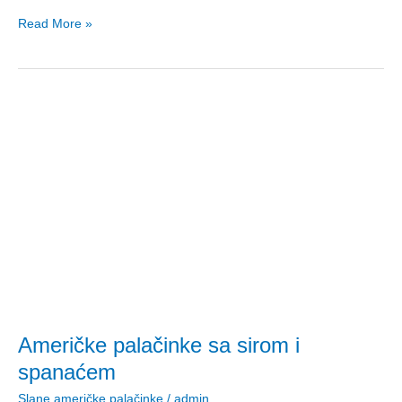
Read More »
Američke
palačinke
sa
sirom
i
spanaćem
Američke palačinke sa sirom i
spanaćem
Slane američke palačinke
/
admin