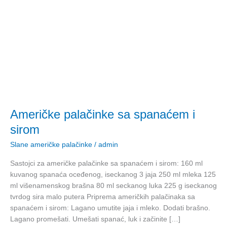
sa
spanaćem
i
sirom
Američke palačinke sa spanaćem i
sirom
Slane američke palačinke
/
admin
Sastojci za američke palačinke sa spanaćem i sirom: 160 ml
kuvanog spanaća oceđenog, iseckanog 3 jaja 250 ml mleka 125
ml višenamenskog brašna 80 ml seckanog luka 225 g iseckanog
tvrdog sira malo putera Priprema američkih palačinaka sa
spanaćem i sirom: Lagano umutite jaja i mleko. Dodati brašno.
Lagano promešati. Umešati spanać, luk i začinite […]