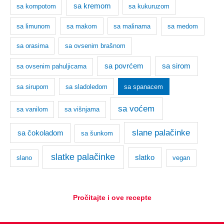
sa kremom
sa kompotom
sa kukuruzom
sa limunom
sa makom
sa malinama
sa medom
sa orasima
sa ovsenim brašnom
sa povrćem
sa sirom
sa ovsenim pahuljicama
sa sirupom
sa sladoledom
sa spanacem
sa voćem
sa vanilom
sa višnjama
slane palačinke
sa čokoladom
sa šunkom
slatke palačinke
slatko
slano
vegan
Pročitajte i ove recepte