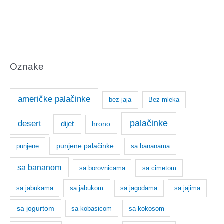
Oznake
američke palačinke
bez jaja
Bez mleka
palačinke
desert
dijet
hrono
punjene palačinke
punjene
sa bananama
sa bananom
sa borovnicama
sa cimetom
sa jabukama
sa jabukom
sa jagodama
sa jajima
sa jogurtom
sa kobasicom
sa kokosom