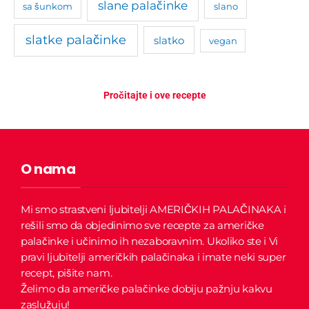
slane palačinke
sa šunkom
slano
slatke palačinke
slatko
vegan
Pročitajte i ove recepte
O nama
Mi smo strastveni ljubitelji AMERIČKIH PALAČINAKA i
rešili smo da objedinimo sve recepte za američke
palačinke i učinimo ih nezaboravnim.
Ukoliko ste i Vi
pravi ljubitelji američkih palačinaka i imate neki super
recept, pišite nam.
Želimo da američke palačinke dobiju pažnju kakvu
zaslužuju!