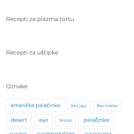
Recepti za plazma tortu
Recepti za uštipke
Oznake
američke palačinke
bez jaja
Bez mleka
palačinke
desert
dijet
hrono
punjene
punjene palačinke
sa bananama