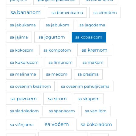
sa bananom
sa borovnicama
sa cimetom
sa jabukama
sa jabukom
sa jagodama
sa jogurtom
sa jajima
sa kobasicom
sa kremom
sa kokosom
sa kompotom
sa kukuruzom
sa limunom
sa makom
sa malinama
sa medom
sa orasima
sa ovsenim brašnom
sa ovsenim pahuljicama
sa povrćem
sa sirom
sa sirupom
sa sladoledom
sa spanacem
sa vanilom
sa voćem
sa čokoladom
sa višnjama