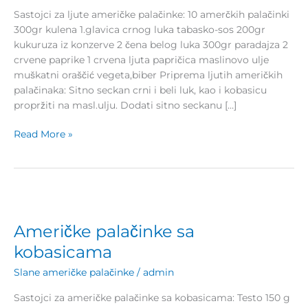
Sastojci za ljute američke palačinke: 10 amerčkih palačinki
300gr kulena 1.glavica crnog luka tabasko-sos 200gr
kukuruza iz konzerve 2 čena belog luka 300gr paradajza 2
crvene paprike 1 crvena ljuta papričica maslinovo ulje
muškatni oraščić vegeta,biber Priprema ljutih američkih
palačinaka: Sitno seckan crni i beli luk, kao i kobasicu
propržiti na masl.ulju. Dodati sitno seckanu […]
Read More »
Američke
palačinke
Američke palačinke sa
sa
kobasicama
kobasicama
Slane američke palačinke
/
admin
Sastojci za američke palačinke sa kobasicama: Testo 150 g