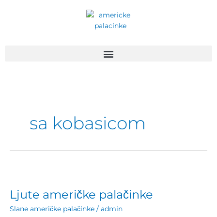
Пређи
на
садржај
sa kobasicom
Ljute
američke
Ljute američke palačinke
palačinke
Slane američke palačinke
/
admin