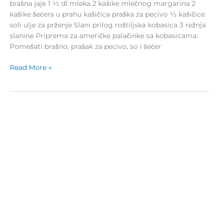
brašna jaje 1 ½ dl mleka 2 kašike mlečnog margarina 2
kašike šećera u prahu kašičica praška za pecivo ½ kašičice
soli ulje za prženje Slani prilog roštiljska kobasica 3 režnja
slanine Priprema za američke palačinke sa kobasicama:
Pomešati brašno, prašak za pecivo, so i šećer
Read More »