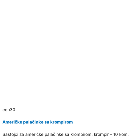
сеп
30
Američke palačinke sa krompirom
Sastojci za američke palačinke sa krompirom: krompir – 10 kom.