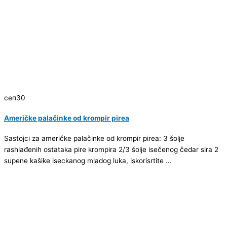
сеп
30
Američke palačinke od krompir pirea
Sastojci za američke palačinke od krompir pirea: 3 šolje
rashlađenih ostataka pire krompira 2/3 šolje isečenog čedar sira 2
supene kašike iseckanog mladog luka, iskorisrtite ...