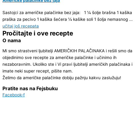
Američke palačinke bez jaja
Sastojci za američke palačinke bez jaja: 1 ¼ šolje brašna 1 kašika
praška za pecivo 1 kašika šećera 1⁄4 kašike soli 1 šolja nemasnog ...
učitaj još recepata
Pročitajte i ove recepte
O nama
Mi smo strastveni ljubitelji AMERIČKIH PALAČINAKA i rešili smo da
objedinimo sve recepte za američke palačinke i učinimo ih
nezaboravnim.
Ukoliko ste i Vi pravi ljubitelji američkih palačinaka i
imate neki super recept, pišite nam.
Želimo da američke palačinke dobiju pažnju kakvu zaslužuju!
Pratite nas na Fejsbuku
Facebook-f