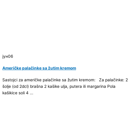
јун
06
Američke palačinke sa žutim kremom
Sastojci za američke palačinke sa žutim kremom: Za palačinke: 2
šolje (od 2dcl) brašna 2 kašike ulja, putera ili margarina Pola
kašikice soli 4 ...