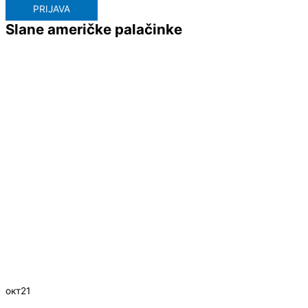
PRIJAVA
Slane američke palačinke
окт
21