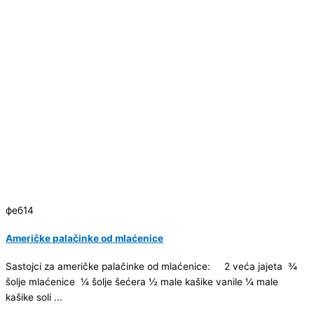
феб
14
Američke palačinke od mlaćenice
Sastojci za američke palačinke od mlaćenice: 2 veća jajeta ¾
šolje mlaćenice ¼ šolje šećera ½ male kašike vanile ¼ male
kašike soli ...