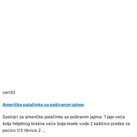
сеп
30
Američke palačinke sa poširanim jajima
Sastojci za američke palačinke sa poširanim jajima: 1 jaje veća
šolja heljdinog brašna veća šolja kisele vode 2 kašičice praška za
pecivo 1/3 tikvice 2 ...