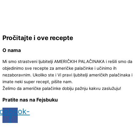
Pročitajte i ove recepte
O nama
Mi smo strastveni ljubitelji AMERIČKIH PALAČINAKA i rešili smo da
objedinimo sve recepte za američke palačinke i učinimo ih
nezaboravnim.
Ukoliko ste i Vi pravi ljubitelji američkih palačinaka i
imate neki super recept, pišite nam.
Želimo da američke palačinke dobiju pažnju kakvu zaslužuju!
Pratite nas na Fejsbuku
cebook-
f