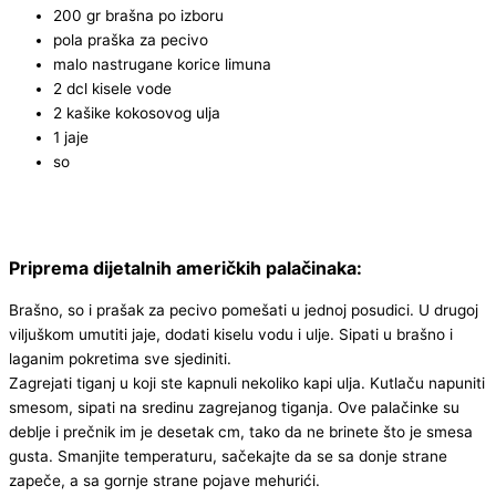
200 gr brašna po izboru
pola praška za pecivo
malo nastrugane korice limuna
2 dcl kisele vode
2 kašike kokosovog ulja
1 jaje
so
Priprema dijetalnih američkih palačinaka:
Brašno, so i prašak za pecivo pomešati u jednoj posudici. U drugoj
viljuškom umutiti jaje, dodati kiselu vodu i ulje. Sipati u brašno i
laganim pokretima sve sjediniti.
Zagrejati tiganj u koji ste kapnuli nekoliko kapi ulja. Kutlaču napuniti
smesom, sipati na sredinu zagrejanog tiganja. Ove palačinke su
deblje i prečnik im je desetak cm, tako da ne brinete što je smesa
gusta. Smanjite temperaturu, sačekajte da se sa donje strane
zapeče, a sa gornje strane pojave mehurići.