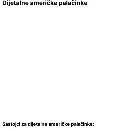
Dijetalne američke palačinke
Sastojci za dijetalne američke palačinke: