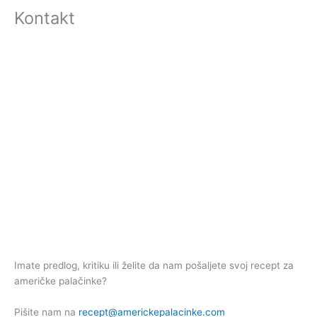
Kontakt
Imate predlog, kritiku ili želite da nam pošaljete svoj recept za
američke palačinke?
Pišite nam na
recept@americkepalacinke.com