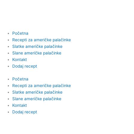
Пређи
на
садржај
Početna
Recepti za američke palačinke
Slatke američke palačinke
Slane američke palačinke
Kontakt
Dodaj recept
Početna
Recepti za američke palačinke
Slatke američke palačinke
Slane američke palačinke
Kontakt
Dodaj recept