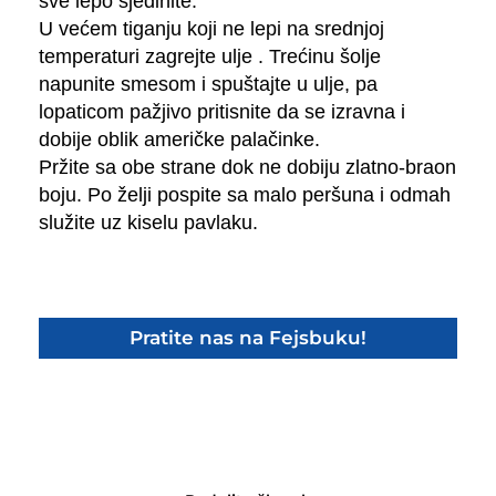
sve lepo sjedinite.
U većem tiganju koji ne lepi na srednjoj
temperaturi zagrejte ulje . Trećinu šolje
napunite smesom i spuštajte u ulje, pa
lopaticom pažjivo pritisnite da se izravna i
dobije oblik američke palačinke.
Pržite sa obe strane dok ne dobiju zlatno-braon
boju. Po želji pospite sa malo peršuna i odmah
služite uz kiselu pavlaku.
Pratite nas na Fejsbuku!