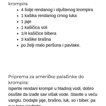
krompira
4 šolje rendanog i oljuštenog krompira
1 kašika rendanog crnog luka
1 jaje
1 kašičica soli
1/4 kašičice bibera
3 kašike brašna
po želji malo peršuna i pavlake.
Priprema za američke palačinke do
krompira:
Isperite rendani krompir u hladnoj vodi, dobro
osušite da izađe sav višak vode. Stavite u veću
vanglu. Dodajte jaje, brašno, luk, so i biber, pa