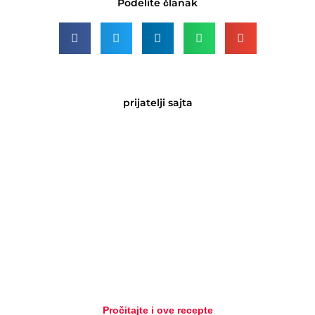
Podelite članak
prijatelji sajta
Pročitajte i ove recepte