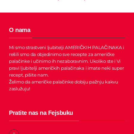
O nama
Mi smo strastveni ljubitelji AMERIČKIH PALAČINAKA i
rešili smo da objedinimo sve recepte za američke
palačinke i učinimo ih nezaboravnim.
Ukoliko ste i Vi
pravi ljubitelji američkih palačinaka i imate neki super
recept, pišite nam.
Želimo da američke palačinke dobiju pažnju kakvu
zaslužuju!
Pratite nas na Fejsbuku
F
a