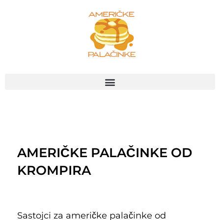
Пређи
на
садржај
AMERIČKE PALAČINKE OD
KROMPIRA
Sastojci za američke palačinke od