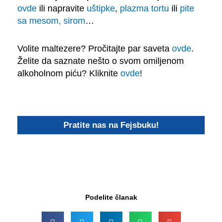
ovde
ili napravite
uštipke
,
plazma tortu
ili
pite
sa mesom, sirom
…
Volite maltezere? Pročitajte par saveta
ovde
.
Želite da saznate nešto o svom omiljenom
alkoholnom piću? Kliknite
ovde
!
Pratite nas na Fejsbuku!
Podelite članak