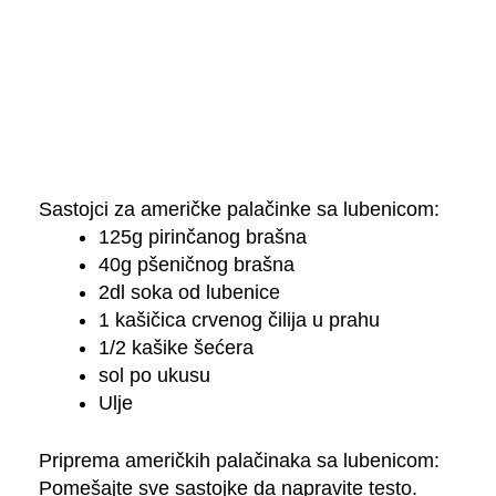
Sastojci za američke palačinke sa lubenicom:
125g pirinčanog brašna
40g pšeničnog brašna
2dl soka od lubenice
1 kašičica crvenog čilija u prahu
1/2 kašike šećera
sol po ukusu
Ulje
Priprema američkih palačinaka sa lubenicom:
Pomešajte sve sastojke da napravite testo.