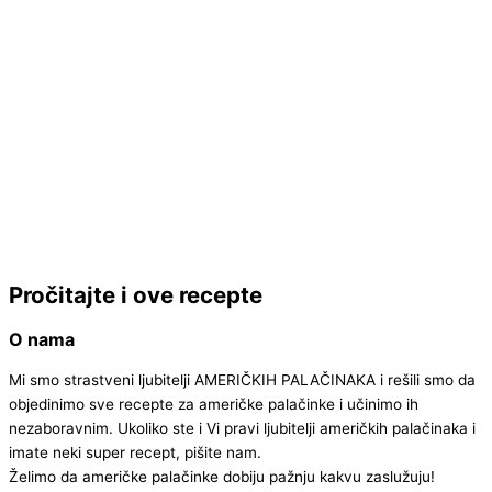
Pročitajte i ove recepte
O nama
Mi smo strastveni ljubitelji AMERIČKIH PALAČINAKA i rešili smo da
objedinimo sve recepte za američke palačinke i učinimo ih
nezaboravnim.
Ukoliko ste i Vi pravi ljubitelji američkih palačinaka i
imate neki super recept, pišite nam.
Želimo da američke palačinke dobiju pažnju kakvu zaslužuju!