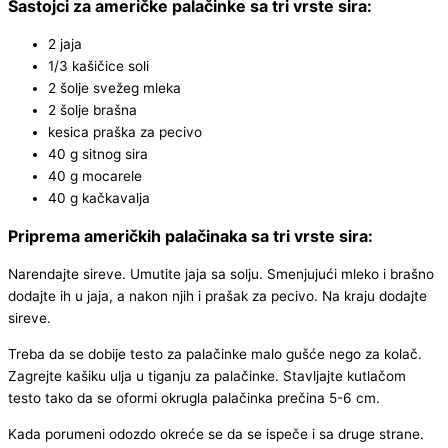
Sastojci za američke palačinke sa tri vrste sira:
2 jaja
1/3 kašičice soli
2 šolje svežeg mleka
2 šolje brašna
kesica praška za pecivo
40 g sitnog sira
40 g mocarele
40 g kačkavalja
Priprema američkih palačinaka sa tri vrste sira:
Narendajte sireve. Umutite jaja sa solju. Smenjujući mleko i brašno
dodajte ih u jaja, a nakon njih i prašak za pecivo. Na kraju dodajte
sireve.
Treba da se dobije testo za palačinke malo gušće nego za kolač.
Zagrejte kašiku ulja u tiganju za palačinke. Stavljajte kutlačom
testo tako da se oformi okrugla palačinka prečina 5-6 cm.
Kada porumeni odozdo okreće se da se ispeče i sa druge strane.