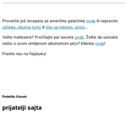
Proverite još recepata za američke palačinke
ovde
ili napravite
uštipke
,
plazma tortu
ili
pite sa mesom, sirom
…
Volite maltezere? Pročitajte par saveta
ovde
. Želite da saznate
nešto o svom omiljenom alkoholnom piću? Kliknite
ovde
!
Pratite nas na Fejsbuku!
Podelite članak
prijatelji sajta