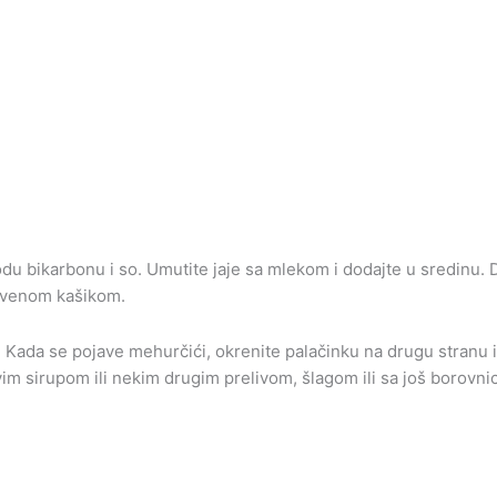
odu bikarbonu i so. Umutite jaje sa mlekom i dodajte u sredinu.
rvenom kašikom.
e. Kada se pojave mehurčići, okrenite palačinku na drugu stranu i
im sirupom ili nekim drugim prelivom, šlagom ili sa još borovnic