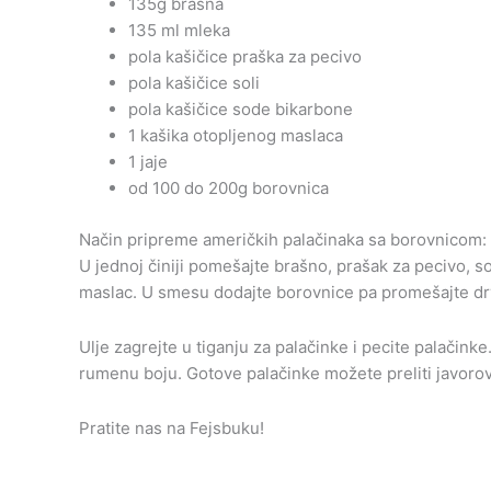
135g brašna
135 ml mleka
pola kašičice praška za pecivo
pola kašičice soli
pola kašičice sode bikarbone
1 kašika otopljenog maslaca
1 jaje
od 100 do 200g borovnica
Način pripreme američkih palačinaka sa borovnicom:
U jednoj činiji pomešajte brašno, prašak za pecivo, s
maslac. U smesu dodajte borovnice pa promešajte d
Ulje zagrejte u tiganju za palačinke i pecite palačink
rumenu boju. Gotove palačinke možete preliti javorov
Pratite nas na Fejsbuku!