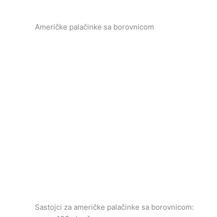
Američke palačinke sa borovnicom
Sastojci za američke palačinke sa borovnicom: