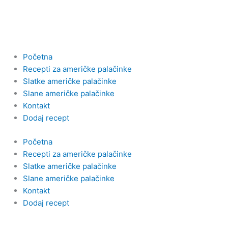
Пређи
на
садржај
Početna
Recepti za američke palačinke
Slatke američke palačinke
Slane američke palačinke
Kontakt
Dodaj recept
Početna
Recepti za američke palačinke
Slatke američke palačinke
Slane američke palačinke
Kontakt
Dodaj recept