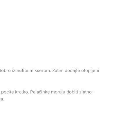
 Dobro izmutite mikserom. Zatim dodajte otopljeni
 pecite kratko. Palačinke moraju dobiti zlatno-
a.