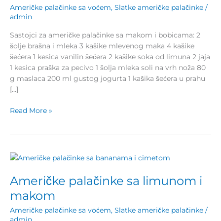
Američke palačinke sa voćem
,
Slatke američke palačinke
/
bobicama
admin
Sastojci za američke palačinke sa makom i bobicama: 2
šolje brašna i mleka 3 kašike mlevenog maka 4 kašike
šećera 1 kesica vanilin šećera 2 kašike soka od limuna 2 jaja
1 kesica praška za pecivo 1 šolja mleka soli na vrh noža 80
g maslaca 200 ml gustog jogurta 1 kašika šećera u prahu
[…]
Read More »
Američke
palačinke
Američke palačinke sa limunom i
sa
limunom
makom
i
Američke palačinke sa voćem
,
Slatke američke palačinke
/
makom
admin