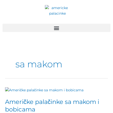
Пређи
на
садржај
sa makom
Američke
palačinke
Američke palačinke sa makom i
sa
makom
bobicama
i