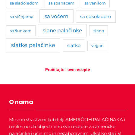
sa sladoledom
sa spanacem
sa vanilom
sa voćem
sa čokoladom
sa višnjama
slane palačinke
sa šunkom
slano
slatke palačinke
slatko
vegan
Pročitajte i ove recepte
O nama
Mi smo strastveni ljubitelji AMERIČKIH PALAČINAKA i
rešili smo da objedinimo sve recepte za američke
palačinke i učinimo ih nezaboravnim.
Ukoliko ste i Vi