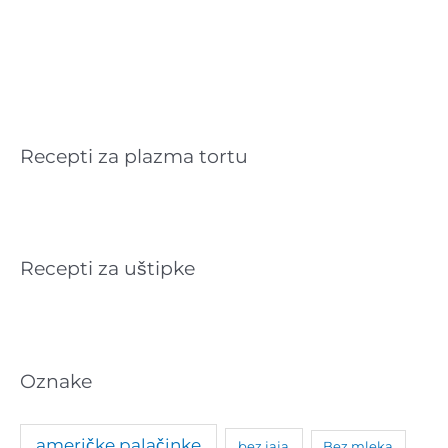
Recepti za plazma tortu
Recepti za uštipke
Oznake
američke palačinke
bez jaja
Bez mleka