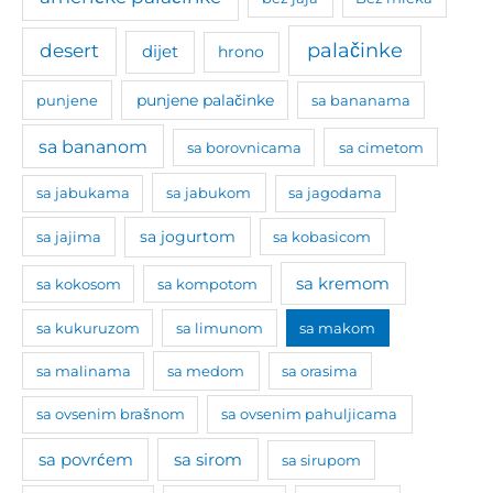
palačinke
desert
dijet
hrono
punjene
punjene palačinke
sa bananama
sa bananom
sa borovnicama
sa cimetom
sa jabukama
sa jabukom
sa jagodama
sa jogurtom
sa jajima
sa kobasicom
sa kremom
sa kokosom
sa kompotom
sa kukuruzom
sa limunom
sa makom
sa malinama
sa medom
sa orasima
sa ovsenim brašnom
sa ovsenim pahuljicama
sa povrćem
sa sirom
sa sirupom