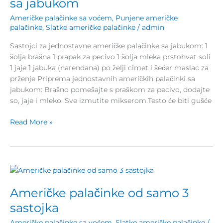
sa jabukom
jabukom
Američke palačinke sa voćem
,
Punjene američke
palačinke
,
Slatke američke palačinke
/
admin
Sastojci za jednostavne američke palačinke sa jabukom: 1
šolja brašna 1 prapak za pecivo 1 šolja mleka prstohvat soli
1 jaje 1 jabuka (narendana) po želji cimet i šećer maslac za
prženje Priprema jednostavnih američkih palačinki sa
jabukom: Brašno pomešajte s praškom za pecivo, dodajte
so, jaje i mleko. Sve izmutite mikserom.Testo će biti gušće
Read More »
Američke
palačinke
Američke palačinke od samo 3
od
samo
sastojka
3
Američke palačinke sa voćem
,
Slatke američke palačinke
/