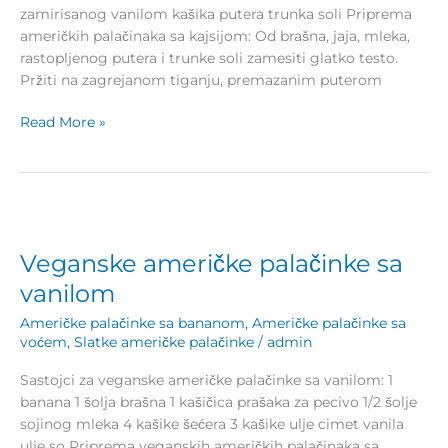
zamirisanog vanilom kašika putera trunka soli Priprema
američkih palačinaka sa kajsijom: Od brašna, jaja, mleka,
rastopljenog putera i trunke soli zamesiti glatko testo.
Pržiti na zagrejanom tiganju, premazanim puterom
Read More »
Veganske
američke
Veganske američke palačinke sa
palačinke
sa
vanilom
vanilom
Američke palačinke sa bananom
,
Američke palačinke sa
voćem
,
Slatke američke palačinke
/
admin
Sastojci za veganske američke palačinke sa vanilom: 1
banana 1 šolja brašna 1 kašičica prašaka za pecivo 1/2 šolje
sojinog mleka 4 kašike šećera 3 kašike ulje cimet vanila
ulje so Priprema veganskih američkih palačinaka sa