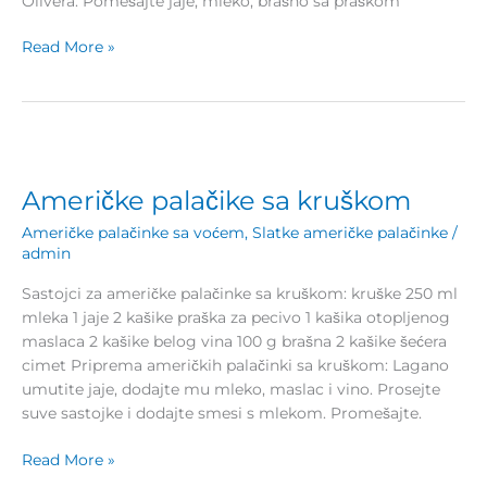
Olivera: Pomešajte jaje, mleko, brašno sa praškom
Read More »
Američke
palačike
Američke palačike sa kruškom
sa
kruškom
Američke palačinke sa voćem
,
Slatke američke palačinke
/
admin
Sastojci za američke palačinke sa kruškom: kruške 250 ml
mleka 1 jaje 2 kašike praška za pecivo 1 kašika otopljenog
maslaca 2 kašike belog vina 100 g brašna 2 kašike šećera
cimet Priprema američkih palačinki sa kruškom: Lagano
umutite jaje, dodajte mu mleko, maslac i vino. Prosejte
suve sastojke i dodajte smesi s mlekom. Promešajte.
Read More »