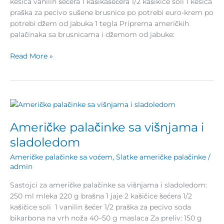
kesica vanilin šećera 1 kašikašećera 1/2 kašikice soli 1 kesica
praška za pecivo sušene brusnice po potrebi euro-krem po
potrebi džem od jabuka 1 tegla Priprema američkih
palačinaka sa brusnicama i džemom od jabuke:
Read More »
Američke
palačinke
Američke palačinke sa višnjama i
sa
višnjama
sladoledom
i
Američke palačinke sa voćem
,
Slatke američke palačinke
/
sladoledom
admin
Sastojci za američke palačinke sa višnjama i sladoledom:
250 ml mleka 220 g brašna 1 jaje 2 kašičice šećera 1/2
kašičice soli 1 vanilin šećer 1/2 praška za pecivo soda
bikarbona na vrh noža 40–50 g maslaca Za preliv: 150 g