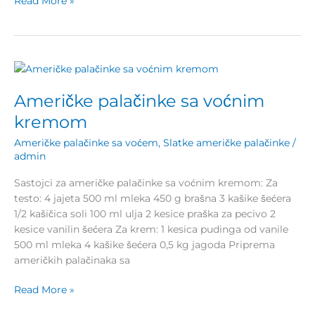
Read More »
Američke
palačinke
Američke palačinke sa voćnim
sa
voćnim
kremom
kremom
Američke palačinke sa voćem
,
Slatke američke palačinke
/
admin
Sastojci za američke palačinke sa voćnim kremom: Za
testo: 4 jajeta 500 ml mleka 450 g brašna 3 kašike šećera
1/2 kašičica soli 100 ml ulja 2 kesice praška za pecivo 2
kesice vanilin šećera Za krem: 1 kesica pudinga od vanile
500 ml mleka 4 kašike šećera 0,5 kg jagoda Priprema
američkih palačinaka sa
Read More »