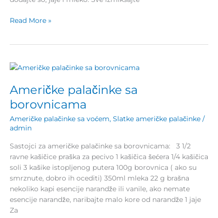
Read More »
Američke
palačinke
Američke palačinke sa
sa
borovnicama
borovnicama
Američke palačinke sa voćem
,
Slatke američke palačinke
/
admin
Sastojci za američke palačinke sa borovnicama: 3 1/2
ravne kašičice praška za pecivo 1 kašičica šećera 1/4 kašičica
soli 3 kašike istopljenog putera 100g borovnica ( ako su
smrznute, dobro ih ocediti) 350ml mleka 22 g brašna
nekoliko kapi esencije narandže ili vanile, ako nemate
esencije narandže, naribajte malo kore od narandže 1 jaje
Za