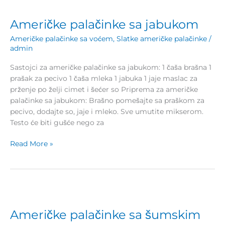
Američke
palačinke
Američke palačinke sa jabukom
sa
jabukom
Američke palačinke sa voćem
,
Slatke američke palačinke
/
admin
Sastojci za američke palačinke sa jabukom: 1 čaša brašna 1
prašak za pecivo 1 čaša mleka 1 jabuka 1 jaje maslac za
prženje po želji cimet i šećer so Priprema za američke
palačinke sa jabukom: Brašno pomešajte sa praškom za
pecivo, dodajte so, jaje i mleko. Sve umutite mikserom.
Testo će biti gušće nego za
Read More »
Američke
palačinke
Američke palačinke sa šumskim
sa
šumskim