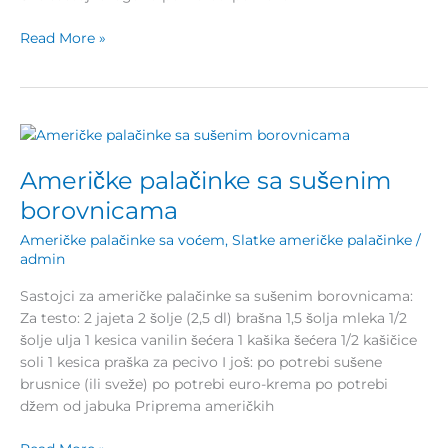
Read More »
Američke
palačinke
Američke palačinke sa sušenim
sa
sušenim
borovnicama
borovnicama
Američke palačinke sa voćem
,
Slatke američke palačinke
/
admin
Sastojci za američke palačinke sa sušenim borovnicama:
Za testo: 2 jajeta 2 šolje (2,5 dl) brašna 1,5 šolja mleka 1/2
šolje ulja 1 kesica vanilin šećera 1 kašika šećera 1/2 kašičice
soli 1 kesica praška za pecivo I još: po potrebi sušene
brusnice (ili sveže) po potrebi euro-krema po potrebi
džem od jabuka Priprema američkih