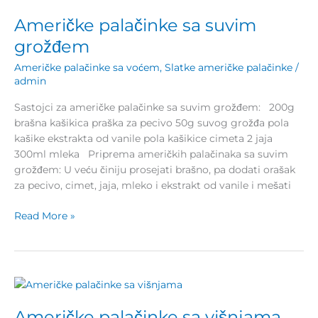
palačinke
Američke palačinke sa suvim
sa
suvim
grožđem
grožđem
Američke palačinke sa voćem
,
Slatke američke palačinke
/
admin
Sastojci za američke palačinke sa suvim grožđem: 200g
brašna kašikica praška za pecivo 50g suvog grožđa pola
kašike ekstrakta od vanile pola kašikice cimeta 2 jaja
300ml mleka Priprema američkih palačinaka sa suvim
grožđem: U veću činiju prosejati brašno, pa dodati orašak
za pecivo, cimet, jaja, mleko i ekstrakt od vanile i mešati
Read More »
Američke
palačinke
Američke palačinke sa višnjama
sa