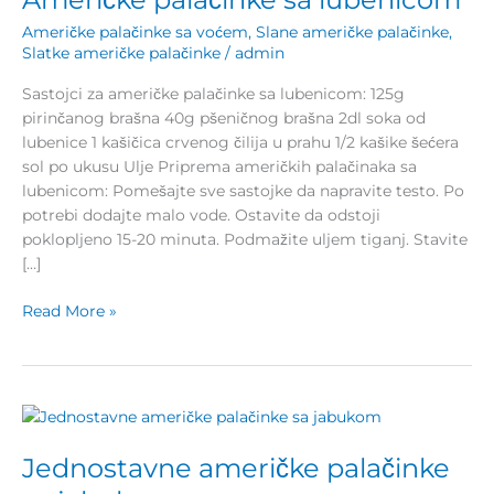
lubenicom
Američke palačinke sa voćem
,
Slane američke palačinke
,
Slatke američke palačinke
/
admin
Sastojci za američke palačinke sa lubenicom: 125g
pirinčanog brašna 40g pšeničnog brašna 2dl soka od
lubenice 1 kašičica crvenog čilija u prahu 1/2 kašike šećera
sol po ukusu Ulje Priprema američkih palačinaka sa
lubenicom: Pomešajte sve sastojke da napravite testo. Po
potrebi dodajte malo vode. Ostavite da odstoji
poklopljeno 15-20 minuta. Podmažite uljem tiganj. Stavite
[…]
Read More »
Jednostavne
američke
Jednostavne američke palačinke
palačinke
sa