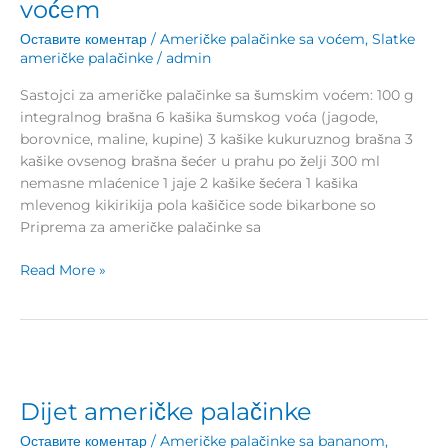
voćem
voćem
Оставите коментар
/
Američke palačinke sa voćem
,
Slatke
američke palačinke
/
admin
Sastojci za američke palačinke sa šumskim voćem: 100 g
integralnog brašna 6 kašika šumskog voća (jagode,
borovnice, maline, kupine) 3 kašike kukuruznog brašna 3
kašike ovsenog brašna šećer u prahu po želji 300 ml
nemasne mlaćenice 1 jaje 2 kašike šećera 1 kašika
mlevenog kikirikija pola kašičice sode bikarbone so
Priprema za američke palačinke sa
Read More »
Dijet
američke
Dijet američke palačinke
palačinke
Оставите коментар
/
Američke palačinke sa bananom
,