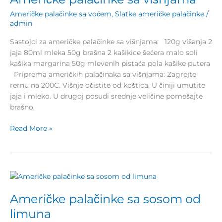
višnjama
Američke palačinke sa voćem
,
Slatke američke palačinke
/
admin
Sastojci za američke palačinke sa višnjama: 120g višanja 2
jaja 80ml mleka 50g brašna 2 kašikice šećera malo soli
kašika margarina 50g mlevenih pistaća pola kašike putera
Priprema američkih palačinaka sa višnjama: Zagrejte
rernu na 200C. Višnje očistite od koštica. U činiji umutite
jaja i mleko. U drugoj posudi srednje veličine pomešajte
brašno,
Read More »
Američke
palačinke
Američke palačinke sa sosom od
sa
sosom
limuna
od