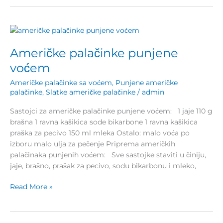
Američke
palačinke
Američke palačinke punjene
punjene
voćem
voćem
Američke palačinke sa voćem
,
Punjene američke
palačinke
,
Slatke američke palačinke
/
admin
Sastojci za američke palačinke punjene voćem: 1 jaje 110 g
brašna 1 ravna kašikica sode bikarbone 1 ravna kašikica
praška za pecivo 150 ml mleka Ostalo: malo voća po
izboru malo ulja za pečenje Priprema američkih
palačinaka punjenih voćem: Sve sastojke staviti u činiju,
jaje, brašno, prašak za pecivo, sodu bikarbonu i mleko,
Read More »