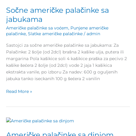
američke
Sočne američke palačinke sa
palačinke
sa
jabukama
jabukama
Američke palačinke sa voćem
,
Punjene američke
palačinke
,
Slatke američke palačinke
/
admin
Sastojci za sočne američke palačinke sa jabukama: Za
Palačinke: 2 šolje (od 2dcl) brašna 2 kašike ulja, putera ili
margarina Pola kašikice soli 4 kašikice praška za pecivo 2
kašike šećera 2 šolje (od 2dcl) vode 2 jaja 1 kašikica
ekstrakta vanile, po izboru Za nadev: 600 g oguljenih
jabuka tanko iseckanih 100 g šećera 2 vanilin
Read More »
Američke
palačinke
Američke palačinke sa dinjom
sa