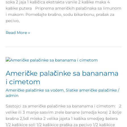
soka 2 jaja 1 kašičica ekstrakta vanile 2 kašike maka 4
kašike putera Priprema američkih palačinaka sa limunom
i makom: Pomešajte brašno, sodu bikarbonu, prašak za
pecivo,
Read More »
Američke
palačinke
Američke palačinke sa bananama
sa
bananama
i cimetom
i
Američke palačinke sa voćem
,
Slatke američke palačinke
/
cimetom
admin
Sastojci za američke palačinke sa bananama i cimetom: 2
velike ili 3 manje sasvim zrele banane (smedja kora) 2 šolje
brašna 2,5dl mleka 2 velika jajeta 1 kašika smedjeg šećera
1/2 kašikice soli 1/2 kašikice praška za pecivo 1/2 kašikice