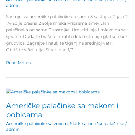
sastojka
admin
Sastojci za američke palačinke od samo 3 sastojka: 2 jaja 2
1/4 šolje brašna 2 šolje mleka Priprema američkih
palačinaka od samo 3 sastojka: Umutiti jaja i mleko da se
sjedine. Dodajte brašno i mutiti dok testo nije glatko i bez
grudvica. Zagrejte i nauljite tiganj na srednjoj vatri.
Obrišite višak ulja. Sipati oko 1/3
Read More »
Američke
palačinke
Američke palačinke sa makom i
sa
makom
bobicama
i
Američke palačinke sa voćem
,
Slatke američke palačinke
/
bobicama
admin