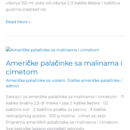
višanja 150 ml soka od višanja 2-3 kašike šećera 1 kašičica
gustina sladoled od
Read More »
Američke
palačinke
Američke palačinke sa malinama i
sa
malinama
cimetom
i
Američke palačinke sa voćem
,
Slatke američke palačinke
/
cimetom
admin
Sastojci za američke palačinke sa malinama i cimetom: 11
kašika brašna 2,5 dl mleka 1 jaje 2 kašike šećera 1/2
kašičice soli 2 kašičice praška za pecivo 3 kašike
rastopljenog putera 100 g malina cimet po želji
Priprema američkih palačinaka sa malinama i cimetom:
Sve sastojke lagano pomešati pomoću