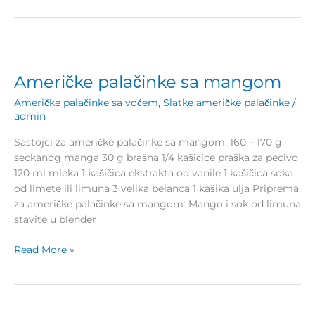
Američke
palačinke
Američke palačinke sa mangom
sa
mangom
Američke palačinke sa voćem
,
Slatke američke palačinke
/
admin
Sastojci za američke palačinke sa mangom: 160 – 170 g
seckanog manga 30 g brašna 1/4 kašičice praška za pecivo
120 ml mleka 1 kašičica ekstrakta od vanile 1 kašičica soka
od limete ili limuna 3 velika belanca 1 kašika ulja Priprema
za američke palačinke sa mangom: Mango i sok od limuna
stavite u blender
Read More »