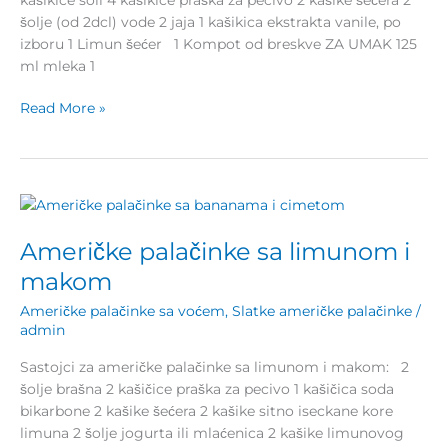
šolje (od 2dcl) vode 2 jaja 1 kašikica ekstrakta vanile, po
izboru 1 Limun šećer 1 Kompot od breskve ZA UMAK 125
ml mleka 1
Read More »
Američke
palačinke
Američke palačinke sa limunom i
sa
limunom
makom
i
Američke palačinke sa voćem
,
Slatke američke palačinke
/
makom
admin
Sastojci za američke palačinke sa limunom i makom: 2
šolje brašna 2 kašičice praška za pecivo 1 kašičica soda
bikarbone 2 kašike šećera 2 kašike sitno iseckane kore
limuna 2 šolje jogurta ili mlaćenica 2 kašike limunovog