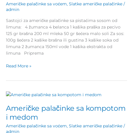
Američke palačinke sa voćem
,
Slatke američke palačinke
/
limuna
admin
Sastojci za američke palačinke sa pistaćima sosom od
limuna: 4 žumanca 4 belanca 1 kašika praška za pecivo
125 gr brašna 200 ml mleka 50 gr šećera malo soli Za sos:
100g šećera 2 kašike brašna ili gustina 3 kašike soka od
limuna 2 žumanca 150ml vode 1 kašika ekstrakta od
limuna Priprema
Read More »
Američke
palačinke
Američke palačinke sa kompotom
sa
kompotom
i medom
i
Američke palačinke sa voćem
,
Slatke američke palačinke
/
medom
admin