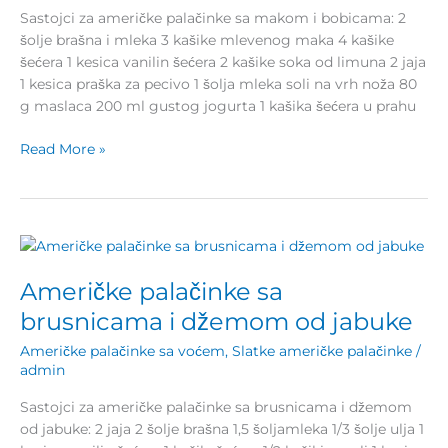
Sastojci za američke palačinke sa makom i bobicama: 2
šolje brašna i mleka 3 kašike mlevenog maka 4 kašike
šećera 1 kesica vanilin šećera 2 kašike soka od limuna 2 jaja
1 kesica praška za pecivo 1 šolja mleka soli na vrh noža 80
g maslaca 200 ml gustog jogurta 1 kašika šećera u prahu
Read More »
Američke
palačinke
Američke palačinke sa
sa
brusnicama
brusnicama i džemom od jabuke
i
Američke palačinke sa voćem
,
Slatke američke palačinke
/
džemom
admin
od
jabuke
Sastojci za američke palačinke sa brusnicama i džemom
od jabuke: 2 jaja 2 šolje brašna 1,5 šoljamleka 1/3 šolje ulja 1