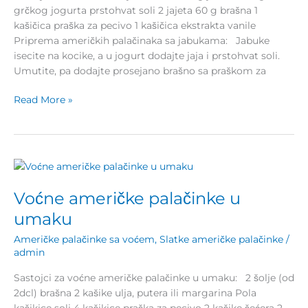
grčkog jogurta prstohvat soli 2 jajeta 60 g brašna 1
kašičica praška za pecivo 1 kašičica ekstrakta vanile
Priprema američkih palačinaka sa jabukama: Jabuke
isecite na kocike, a u jogurt dodajte jaja i prstohvat soli.
Umutite, pa dodajte prosejano brašno sa praškom za
Read More »
Voćne
američke
Voćne američke palačinke u
palačinke
u
umaku
umaku
Američke palačinke sa voćem
,
Slatke američke palačinke
/
admin
Sastojci za voćne američke palačinke u umaku: 2 šolje (od
2dcl) brašna 2 kašike ulja, putera ili margarina Pola
kašikice soli 4 kašikice praška za pecivo 2 kašike šećera 2