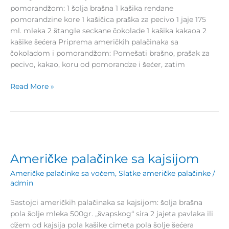
pomorandžom: 1 šolja brašna 1 kašika rendane
pomorandzine kore 1 kašičica praška za pecivo 1 jaje 175
ml. mleka 2 štangle seckane čokolade 1 kašika kakaoa 2
kašike šećera Priprema američkih palačinaka sa
čokoladom i pomorandžom: Pomešati brašno, prašak za
pecivo, kakao, koru od pomorandze i šećer, zatim
Read More »
Američke
palačinke
Američke palačinke sa kajsijom
sa
kajsijom
Američke palačinke sa voćem
,
Slatke američke palačinke
/
admin
Sastojci američkih palačinaka sa kajsijom: šolja brašna
pola šolje mleka 500gr. „švapskog“ sira 2 jajeta pavlaka ili
džem od kajsija pola kašike cimeta pola šolje šećera