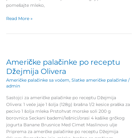
pomešajte mleko,
Read More »
Američke
palačinke
Američke palačinke po receptu
po
receptu
Džejmija Olivera
Džejmija
Američke palačinke sa voćem
,
Slatke američke palačinke
/
Olivera
admin
Sastojci za američke palačinke po receptu Džejmija
Olivera: 1 veće jaje 1 šolja (128g) brašna 1/2 kesice praška za
pecivo 1 šolja mleka Prstohvat morske soli 200 g
borovnica Seckani bademi/lešnici/orasi 4 kašike grčkog
jogurta Banane Brusnice Med Cimet Maslinovo ulje
Priprema za amerčke palačinke po receptu Džejmija