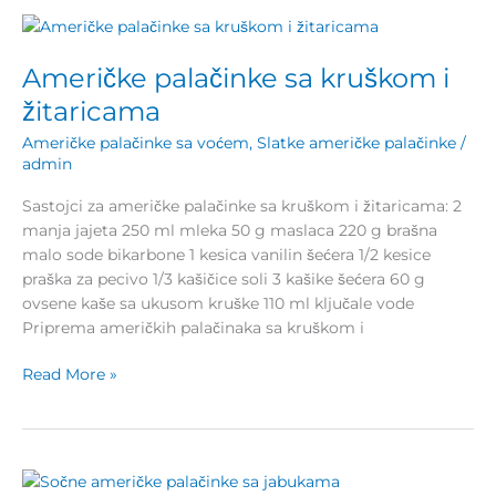
Američke
palačinke
Američke palačinke sa kruškom i
sa
kruškom
žitaricama
i
Američke palačinke sa voćem
,
Slatke američke palačinke
/
žitaricama
admin
Sastojci za američke palačinke sa kruškom i žitaricama: 2
manja jajeta 250 ml mleka 50 g maslaca 220 g brašna
malo sode bikarbone 1 kesica vanilin šećera 1/2 kesice
praška za pecivo 1/3 kašičice soli 3 kašike šećera 60 g
ovsene kaše sa ukusom kruške 110 ml ključale vode
Priprema američkih palačinaka sa kruškom i
Read More »
Sočne