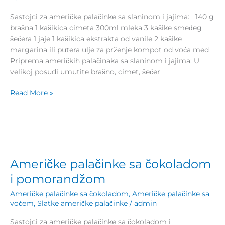
Sastojci za američke palačinke sa slaninom i jajima: 140 g
brašna 1 kašikica cimeta 300ml mleka 3 kašike smeđeg
šećera 1 jaje 1 kašikica ekstrakta od vanile 2 kašike
margarina ili putera ulje za prženje kompot od voća med
Priprema američkih palačinaka sa slaninom i jajima: U
velikoj posudi umutite brašno, cimet, šećer
Read More »
Američke
palačinke
Američke palačinke sa čokoladom
sa
čokoladom
i pomorandžom
i
Američke palačinke sa čokoladom
,
Američke palačinke sa
pomorandžom
voćem
,
Slatke američke palačinke
/
admin
Sastojci za američke palačinke sa čokoladom i