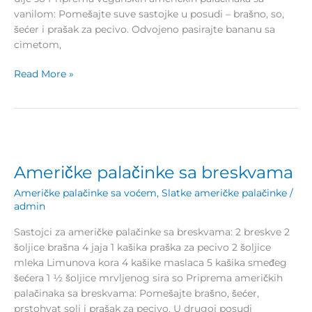
vanilom: Pomešajte suve sastojke u posudi – brašno, so,
šećer i prašak za pecivo. Odvojeno pasirajte bananu sa
cimetom,
Read More »
Američke
palačinke
Američke palačinke sa breskvama
sa
breskvama
Američke palačinke sa voćem
,
Slatke američke palačinke
/
admin
Sastojci za američke palačinke sa breskvama: 2 breskve 2
šoljice brašna 4 jaja 1 kašika praška za pecivo 2 šoljice
mleka Limunova kora 4 kašike maslaca 5 kašika smeđeg
šećera 1 ½ šoljice mrvljenog sira so Priprema američkih
palačinaka sa breskvama: Pomešajte brašno, šećer,
prstohvat soli i prašak za pecivo. U drugoj posudi