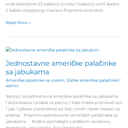
sode bikarbone 1/2 kašikice cimeta 1 kašikica vanili šećera
2 kašike otopljenog maslaca Priprema američkih
Read More »
Jednostavne
američke
Jednostavne američke palačinke
palačinke
sa
sa jabukama
jabukama
Američke palačinke sa voćem
,
Slatke američke palačinke
/
admin
Sastojci za jednostavne američke palačinke sa jabukama:
1 šolja brasna 1 prašak za pecivo 1 čaša mleka prstohvat soli
1 jaje 1 jabuka (narendana) po želji cimet i šećer maslac za
prženje Priprema jednostavnih američkih palačinaka sa
jabukama: Brašno pomešajte s praškom za pecivo,
dodajte so, jaje i mleko. Sve izmiksajte