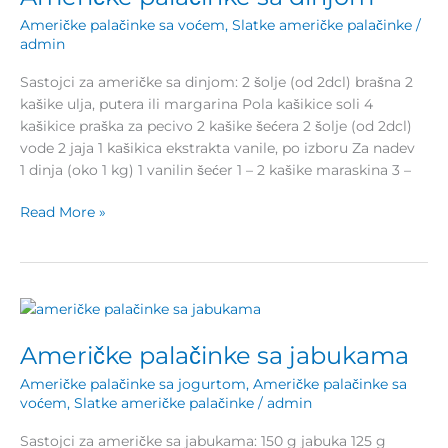
dinjom
Američke palačinke sa voćem
,
Slatke američke palačinke
/
admin
Sastojci za američke sa dinjom: 2 šolje (od 2dcl) brašna 2
kašike ulja, putera ili margarina Pola kašikice soli 4
kašikice praška za pecivo 2 kašike šećera 2 šolje (od 2dcl)
vode 2 jaja 1 kašikica ekstrakta vanile, po izboru Za nadev
1 dinja (oko 1 kg) 1 vanilin šećer 1 – 2 kašike maraskina 3 –
Read More »
Američke
palačinke
Američke palačinke sa jabukama
sa
jabukama
Američke palačinke sa jogurtom
,
Američke palačinke sa
voćem
,
Slatke američke palačinke
/
admin
Sastojci za američke sa jabukama: 150 g jabuka 125 g