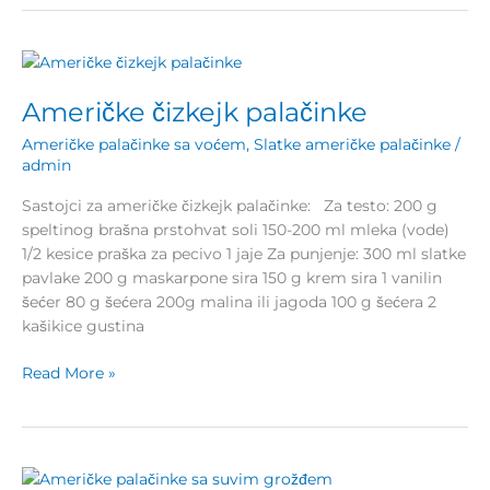
Američke
čizkejk
Američke čizkejk palačinke
palačinke
Američke palačinke sa voćem
,
Slatke američke palačinke
/
admin
Sastojci za američke čizkejk palačinke: Za testo: 200 g
speltinog brašna prstohvat soli 150-200 ml mleka (vode)
1/2 kesice praška za pecivo 1 jaje Za punjenje: 300 ml slatke
pavlake 200 g maskarpone sira 150 g krem sira 1 vanilin
šećer 80 g šećera 200g malina ili jagoda 100 g šećera 2
kašikice gustina
Read More »
Američke