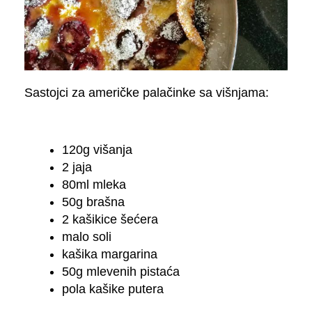
Sastojci za američke palačinke sa višnjama:
120g višanja
2 jaja
80ml mleka
50g brašna
2 kašikice šećera
malo soli
kašika margarina
50g mlevenih pistaća
pola kašike putera