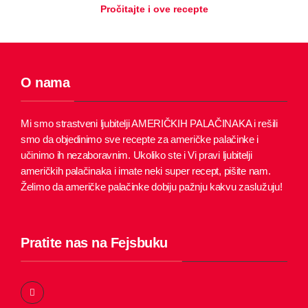
Pročitajte i ove recepte
O nama
Mi smo strastveni ljubitelji AMERIČKIH PALAČINAKA i rešili
smo da objedinimo sve recepte za američke palačinke i
učinimo ih nezaboravnim.
Ukoliko ste i Vi pravi ljubitelji
američkih palačinaka i imate neki super recept, pišite nam.
Želimo da američke palačinke dobiju pažnju kakvu zaslužuju!
Pratite nas na Fejsbuku
F
a
c
e