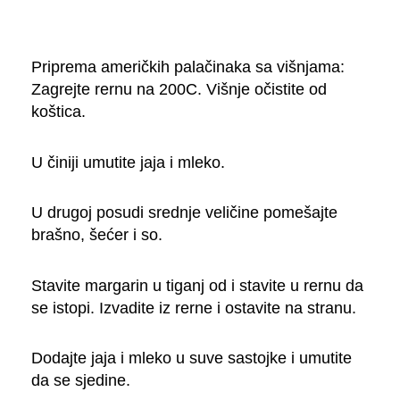
Priprema američkih palačinaka sa višnjama:
Zagrejte rernu na 200C. Višnje očistite od
koštica.
U činiji umutite jaja i mleko.
U drugoj posudi srednje veličine pomešajte
brašno, šećer i so.
Stavite margarin u tiganj od i stavite u rernu da
se istopi. Izvadite iz rerne i ostavite na stranu.
Dodajte jaja i mleko u suve sastojke i umutite
da se sjedine.