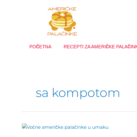
Пређи
на
садржај
POČETNA
RECEPTI ZA AMERIČKE PALAČIN
sa kompotom
Voćne
američke