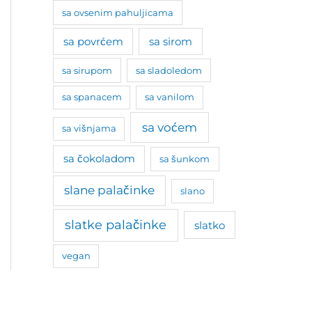
sa ovsenim pahuljicama
sa povrćem
sa sirom
sa sirupom
sa sladoledom
sa spanacem
sa vanilom
sa voćem
sa višnjama
sa čokoladom
sa šunkom
slane palačinke
slano
slatke palačinke
slatko
vegan