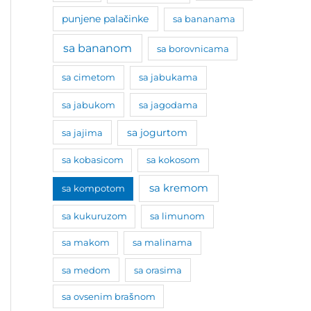
punjene palačinke
sa bananama
sa bananom
sa borovnicama
sa cimetom
sa jabukama
sa jabukom
sa jagodama
sa jogurtom
sa jajima
sa kobasicom
sa kokosom
sa kremom
sa kompotom
sa kukuruzom
sa limunom
sa makom
sa malinama
sa medom
sa orasima
sa ovsenim brašnom