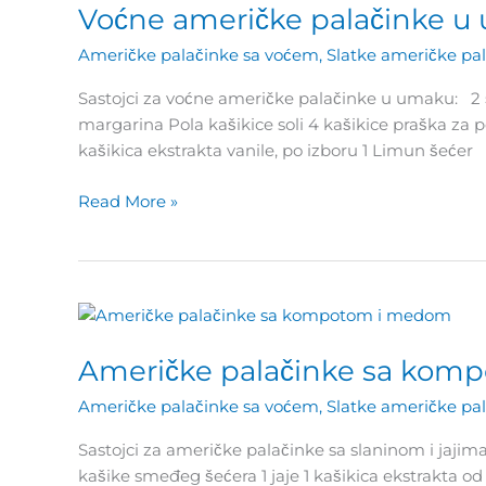
Voćne američke palačinke u
palačinke
u
Američke palačinke sa voćem
,
Slatke američke pa
umaku
Sastojci za voćne američke palačinke u umaku: 2 šol
margarina Pola kašikice soli 4 kašikice praška za pe
kašikica ekstrakta vanile, po izboru 1 Limun šeće
Read More »
Američke
palačinke
Američke palačinke sa ko
sa
kompotom
Američke palačinke sa voćem
,
Slatke američke pa
i
medom
Sastojci za američke palačinke sa slaninom i jaji
kašike smeđeg šećera 1 jaje 1 kašikica ekstrakta od 