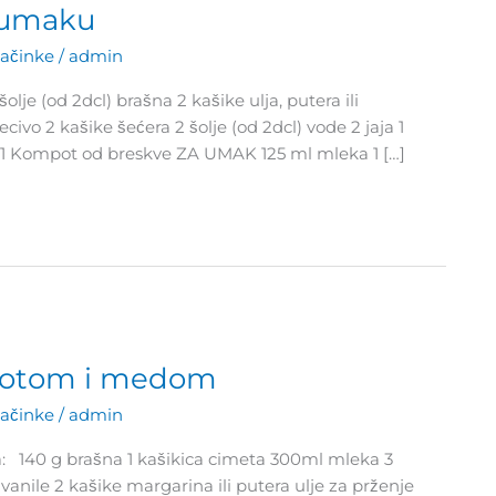
 umaku
lačinke
/
admin
je (od 2dcl) brašna 2 kašike ulja, putera ili
civo 2 kašike šećera 2 šolje (od 2dcl) vode 2 jaja 1
r 1 Kompot od breskve ZA UMAK 125 ml mleka 1 […]
mpotom i medom
lačinke
/
admin
ma: 140 g brašna 1 kašikica cimeta 300ml mleka 3
vanile 2 kašike margarina ili putera ulje za prženje