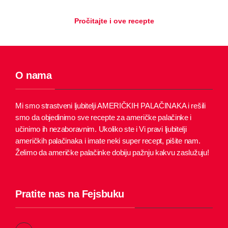
Pročitajte i ove recepte
O nama
Mi smo strastveni ljubitelji AMERIČKIH PALAČINAKA i rešili
smo da objedinimo sve recepte za američke palačinke i
učinimo ih nezaboravnim.
Ukoliko ste i Vi pravi ljubitelji
američkih palačinaka i imate neki super recept, pišite nam.
Želimo da američke palačinke dobiju pažnju kakvu zaslužuju!
Pratite nas na Fejsbuku
F
a