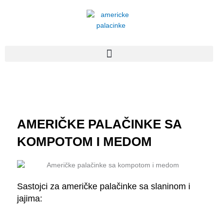
Пређи
на
садржај
AMERIČKE PALAČINKE SA
KOMPOTOM I MEDOM
Sastojci za američke palačinke sa slaninom i
jajima: