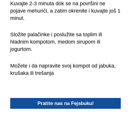
Kuvajte 2-3 minuta dok se na površini ne
pojave mehurići, a zatim okrenite i kuvajte još 1
minut.
Složite palačinke i poslužite sa toplim ili
hladnim kompotom, medom sirupom ili
jogurtom.
Možete i da napravite svoj kompot od jabuka,
krušaka ili trešanja
Pratite nas na Fejsbuku!