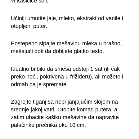
½ kašičice soli.
Učiniji umutite jaje, mleko, ekstrakt od vanile i
otopljeni puter.
Postepeno sipajte mešavinu mleka u brašno,
mešajući dok da dobijete glatko testo.
Idealno bi bilo da smeša odstoji 1 sat (ili čak
preko noći, pokrivena u frižideru), ali možete i
odmah da je spremate.
Zagrejte tiganj sa neprijanjajućim slojem na
srednje jakoj vatri. Otopite komad putera, a
zatim ubacite kašiku mešavine da napravite
palačinke prečnika oko 10 cm.