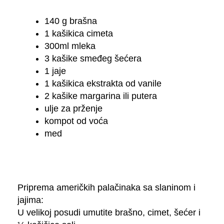
140 g brašna
1 kašikica cimeta
300ml mleka
3 kašike smeđeg šećera
1 jaje
1 kašikica ekstrakta od vanile
2 kašike margarina ili putera
ulje za prženje
kompot od voća
med
Priprema američkih palačinaka sa slaninom i
jajima:
U velikoj posudi umutite brašno, cimet, šećer i