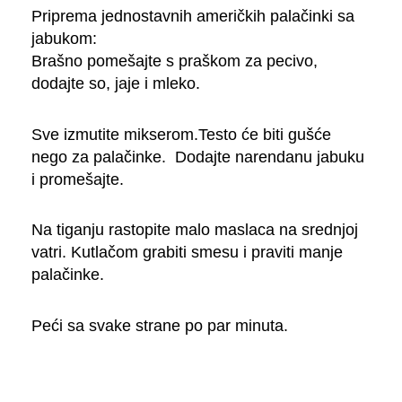
Priprema jednostavnih američkih palačinki sa
jabukom:
Brašno pomešajte s praškom za pecivo,
dodajte so, jaje i mleko.
Sve izmutite mikserom.Testo će biti gušće
nego za palačinke. Dodajte narendanu jabuku
i promešajte.
Na tiganju rastopite malo maslaca na srednjoj
vatri. Kutlačom grabiti smesu i praviti manje
palačinke.
Peći sa svake strane po par minuta.