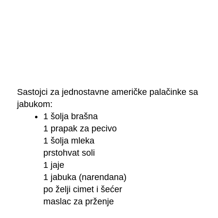
Sastojci za jednostavne američke palačinke sa
jabukom:
1 šolja brašna
1 prapak za pecivo
1 šolja mleka
prstohvat soli
1 jaje
1 jabuka (narendana)
po želji cimet i šećer
maslac za prženje