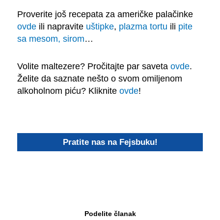
Proverite još recepata za američke palačinke
ovde
ili napravite
uštipke
,
plazma tortu
ili
pite
sa mesom, sirom
…
Volite maltezere? Pročitajte par saveta
ovde
.
Želite da saznate nešto o svom omiljenom
alkoholnom piću? Kliknite
ovde
!
Pratite nas na Fejsbuku!
Podelite članak