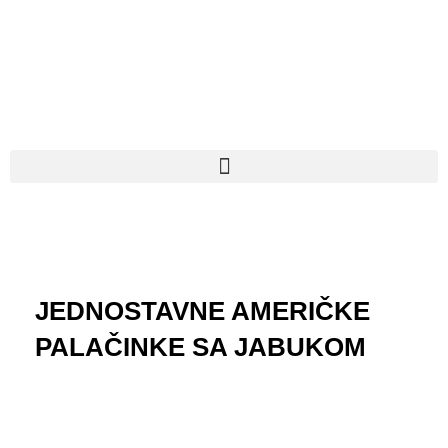
Пређи
на
садржај
JEDNOSTAVNE AMERIČKE
PALAČINKE SA JABUKOM