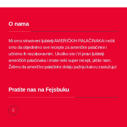
O nama
Mi smo strastveni ljubitelji AMERIČKIH PALAČINAKA i rešili
smo da objedinimo sve recepte za američke palačinke i
učinimo ih nezaboravnim.
Ukoliko ste i Vi pravi ljubitelji
američkih palačinaka i imate neki super recept, pišite nam.
Želimo da američke palačinke dobiju pažnju kakvu zaslužuju!
Pratite nas na Fejsbuku
F
a
c
e
b
o
o