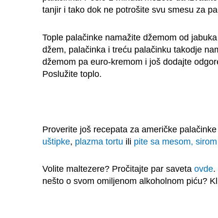
tanjir i tako dok ne potrošite svu smesu za pa
Tople palačinke namažite džemom od jabuka i
džem, palačinka i treću palačinku takodje na
džemom pa euro-kremom i još dodajte odgor
Poslužite toplo.
Proverite još recepata za američke palačink
uštipke
,
plazma tortu
ili
pite sa mesom, sirom
Volite maltezere? Pročitajte par saveta
ovde
.
nešto o svom omiljenom alkoholnom piću? Kl