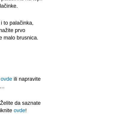
lačinke.
 to palačinka,
mažite prvo
e malo brusnica.
e
ovde
ili napravite
…
 Želite da saznate
iknite
ovde
!