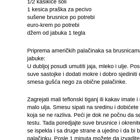
1/2 kašikice soli
1 kesica praška za pecivo
sušene brusnice po potrebi
euro-krem po potrebi
džem od jabuka 1 tegla
Priprema američkih palačinaka sa brusnica
jabuke:
U dubljoj posudi umutiti jaja, mleko i ulje. P
suve sastojke i dodati mokre i dobro sjediniti
smesa gušća nego za obične palačinke.
Zagrejati mali teflonski tiganj ili kakav imate 
malo ulja. Smesu sipati na sredinu i dobićete
koja se ne razliva. Peći je dok ne počnu da s
testu. Tada poredjajte suve brusnice i okrenit
se ispekla i sa druge strane a ujedno i da bi 
palačinku. Posle 1 minuta možete da izvadite 