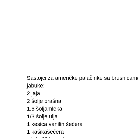
Sastojci za američke palačinke sa brusnica
jabuke:
2 jaja
2 šolje brašna
1,5 šoljamleka
1/3 šolje ulja
1 kesica vanilin šećera
1 kašikašećera