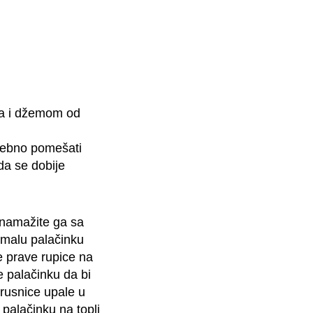
ma i džemom od
osebno pomešati
 da se dobije
i namažite ga sa
 malu palačinku
e prave rupice na
e palačinku da bi
brusnice upale u
palačinku na topli