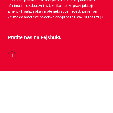
učinimo ih nezaboravnim.
Ukoliko ste i Vi pravi ljubitelji
američkih palačinaka i imate neki super recept, pišite nam.
Želimo da američke palačinke dobiju pažnju kakvu zaslužuju!
Pratite nas na Fejsbuku
F
a
c
e
b
o
o
k
-
f