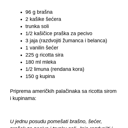
96 g brašna
2 kašike šećera
trunka soli
1/2 kašičice praška za pecivo
3 jaja (razdvojiti žumanca i belanca)
1 vanilin šećer
225 g ricotta sira
180 ml mleka
1/2 limuna (rendana kora)
150 g kupina
Priprema američkih palačinaka sa ricotta sirom
i kupinama:
U jednu posudu pomešati brašno, šećer,