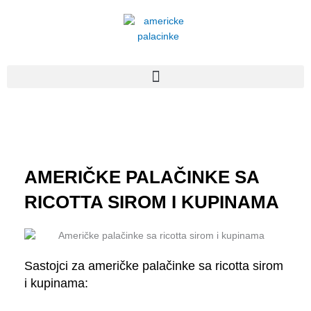
Пређи
на
садржај
AMERIČKE PALAČINKE SA
RICOTTA SIROM I KUPINAMA
Sastojci za američke palačinke sa ricotta sirom
i kupinama: