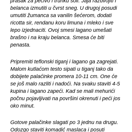
prašak za pecivo i trunku soli. Jaja razdvojiti i
belanca izmutiti u čvrst sneg. U drugoj posudi
umutiti žumanca sa vanilin šećerom, dodati
ricotta sir, rendanu koru limuna i mleko i sve
lepo izjednaciti. Ovoj smesi lagano umešati
brašno i na kraju belanca. Smesa će biti
penasta.
Pripremiti teflonski tiganj i lagano ga zagrejati.
Malom kutlaćom testo sipati u tiganj tako da
dobijete palaćinke promera 10-11 cm. One će
se još malo razliti i nadoći. Na svaku staviti 4-5
kupina i lagano zapeći. Kad se mali mehurići
počnu pojavljivati na površini okrenuti i peći jos
oko minut.
Gotove palačinke slagati po 3 jednu na drugu.
Odozgo staviti komadić maslaca i posuti