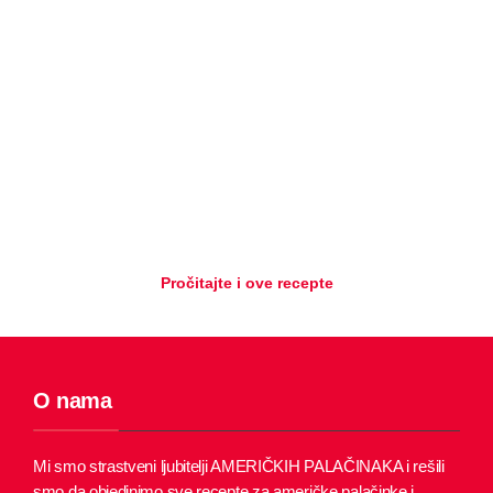
Pročitajte i ove recepte
O nama
Mi smo strastveni ljubitelji AMERIČKIH PALAČINAKA i rešili
smo da objedinimo sve recepte za američke palačinke i