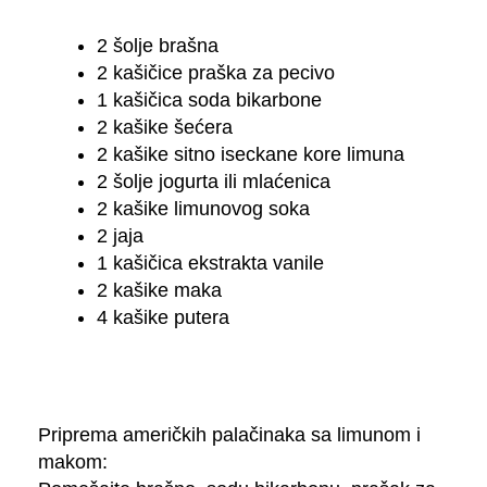
2 šolje brašna
2 kašičice praška za pecivo
1 kašičica soda bikarbone
2 kašike šećera
2 kašike sitno iseckane kore limuna
2 šolje jogurta ili mlaćenica
2 kašike limunovog soka
2 jaja
1 kašičica ekstrakta vanile
2 kašike maka
4 kašike putera
Priprema američkih palačinaka sa limunom i
makom: