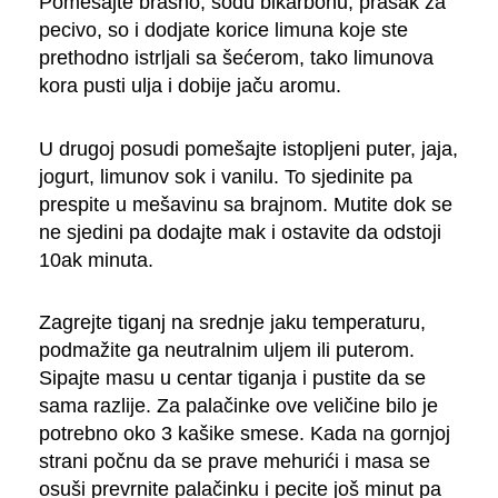
Pomešajte brašno, sodu bikarbonu, prašak za
pecivo, so i dodjate korice limuna koje ste
prethodno istrljali sa šećerom, tako limunova
kora pusti ulja i dobije jaču aromu.
U drugoj posudi pomešajte istopljeni puter, jaja,
jogurt, limunov sok i vanilu. To sjedinite pa
prespite u mešavinu sa brajnom. Mutite dok se
ne sjedini pa dodajte mak i ostavite da odstoji
10ak minuta.
Zagrejte tiganj na srednje jaku temperaturu,
podmažite ga neutralnim uljem ili puterom.
Sipajte masu u centar tiganja i pustite da se
sama razlije. Za palačinke ove veličine bilo je
potrebno oko 3 kašike smese. Kada na gornjoj
strani počnu da se prave mehurići i masa se
osuši prevrnite palačinku i pecite još minut pa