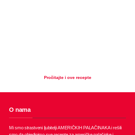
Pročitajte i ove recepte
O nama
Mi smo strastveni ljubitelji AMERIČKIH PALAČINAKA i rešili
smo da objedinimo sve recepte za američke palačinke i