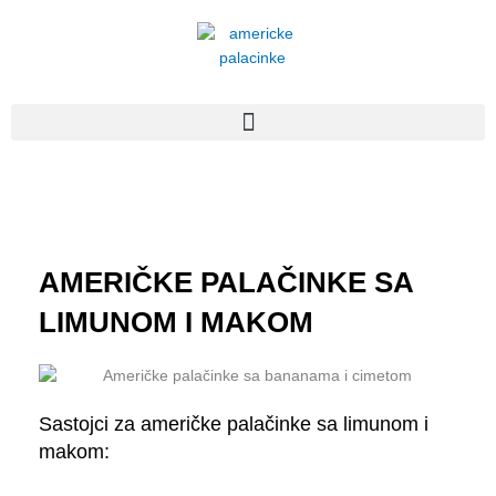
Пређи
на
садржај
AMERIČKE PALAČINKE SA
LIMUNOM I MAKOM
Sastojci za američke palačinke sa limunom i
makom: