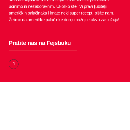
učinimo ih nezaboravnim.
Ukoliko ste i Vi pravi ljubitelji
američkih palačinaka i imate neki super recept, pišite nam.
Želimo da američke palačinke dobiju pažnju kakvu zaslužuju!
Pratite nas na Fejsbuku
F
a
c
e
b
o
o
k
-
f