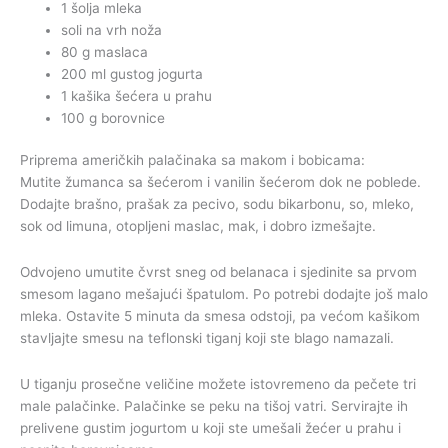
1 šolja mleka
soli na vrh noža
80 g maslaca
200 ml gustog jogurta
1 kašika šećera u prahu
100 g borovnice
Priprema američkih palačinaka sa makom i bobicama:
Mutite žumanca sa šećerom i vanilin šećerom dok ne poblede.
Dodajte brašno, prašak za pecivo, sodu bikarbonu, so, mleko,
sok od limuna, otopljeni maslac, mak, i dobro izmešajte.
Odvojeno umutite čvrst sneg od belanaca i sjedinite sa prvom
smesom lagano mešajući špatulom. Po potrebi dodajte još malo
mleka. Ostavite 5 minuta da smesa odstoji, pa većom kašikom
stavljajte smesu na teflonski tiganj koji ste blago namazali.
U tiganju prosečne veličine možete istovremeno da pečete tri
male palačinke. Palačinke se peku na tišoj vatri. Servirajte ih
prelivene gustim jogurtom u koji ste umešali žećer u prahu i