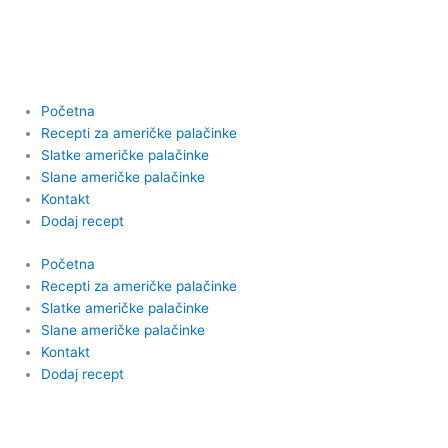
Пређи
на
садржај
Početna
Recepti za američke palačinke
Slatke američke palačinke
Slane američke palačinke
Kontakt
Dodaj recept
Početna
Recepti za američke palačinke
Slatke američke palačinke
Slane američke palačinke
Kontakt
Dodaj recept