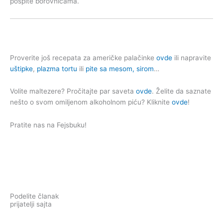
pospite borovnicama.
Proverite još recepata za američke palačinke
ovde
ili napravite
uštipke
,
plazma tortu
ili
pite sa mesom, sirom
…
Volite maltezere? Pročitajte par saveta
ovde
. Želite da saznate
nešto o svom omiljenom alkoholnom piću? Kliknite
ovde
!
Pratite nas na Fejsbuku!
Podelite članak
prijatelji sajta