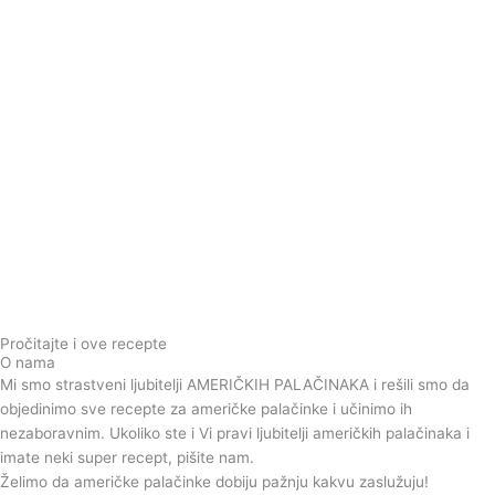
Pročitajte i ove recepte
O nama
Mi smo strastveni ljubitelji AMERIČKIH PALAČINAKA i rešili smo da
objedinimo sve recepte za američke palačinke i učinimo ih
nezaboravnim.
Ukoliko ste i Vi pravi ljubitelji američkih palačinaka i
imate neki super recept, pišite nam.
Želimo da američke palačinke dobiju pažnju kakvu zaslužuju!