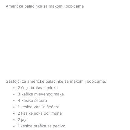
Američke palačinke sa makom i bobicama
Sastojci za američke palačinke sa makom i bobicama:
2 šolje brašna i mleka
3 kašike mlevenog maka
4 kašike šećera
1 kesica vanilin šećera
2 kašike soka od limuna
2 jaja
1 kesica praška za pecivo