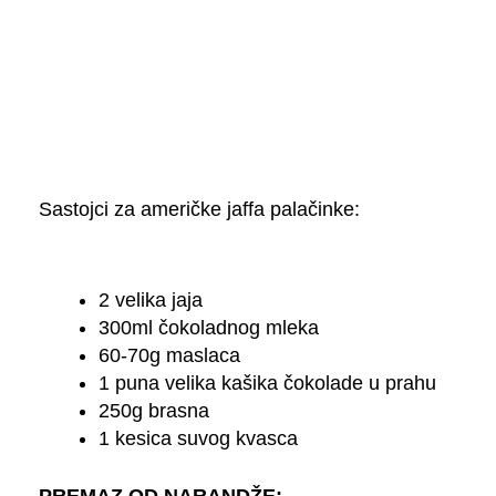
Sastojci za američke jaffa palačinke:
2 velika jaja
300ml čokoladnog mleka
60-70g maslaca
1 puna velika kašika čokolade u prahu
250g brasna
1 kesica suvog kvasca
PREMAZ OD NARANDŽE: