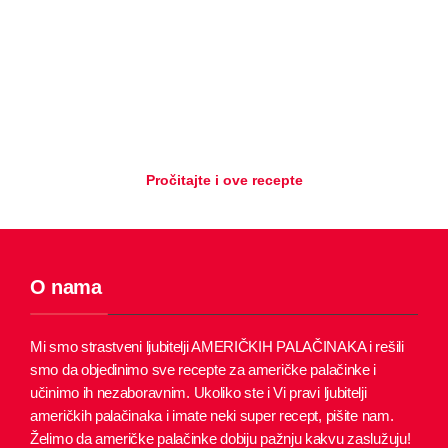
Pročitajte i ove recepte
O nama
Mi smo strastveni ljubitelji AMERIČKIH PALAČINAKA i rešili
smo da objedinimo sve recepte za američke palačinke i
učinimo ih nezaboravnim.
Ukoliko ste i Vi pravi ljubitelji
američkih palačinaka i imate neki super recept, pišite nam.
Želimo da američke palačinke dobiju pažnju kakvu zaslužuju!