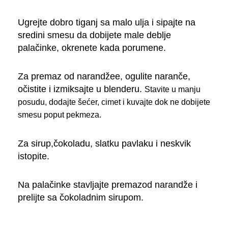
Ugrejte dobro tiganj sa malo ulja i sipajte na
sredini smesu da dobijete male deblje
palačinke, okrenete kada porumene.
Za premaz od narandžee, ogulite naranče,
očistite i izmiksajte u blenderu.
Stavite u manju
posudu, dodajte šećer, cimet i kuvajte dok ne dobijete
smesu poput pekmeza.
Za sirup,čokoladu, slatku pavlaku i neskvik
istopite.
Na palačinke stavljajte premazod narandže i
prelijte sa čokoladnim sirupom.