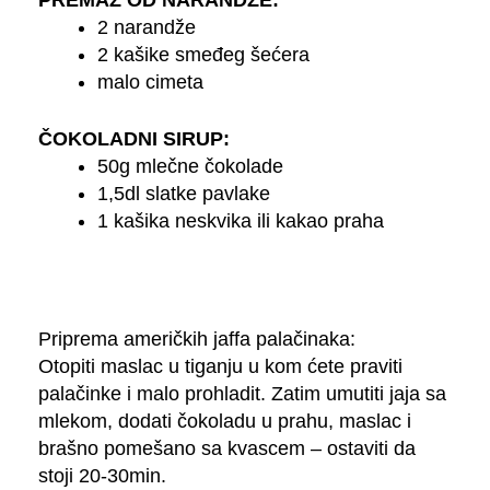
2 narandže
2 kašike smeđeg šećera
malo cimeta
ČOKOLADNI SIRUP:
50g mlečne čokolade
1,5dl slatke pavlake
1 kašika neskvika ili kakao praha
Priprema američkih jaffa palačinaka:
Otopiti maslac u tiganju u kom ćete praviti
palačinke i malo prohladit. Zatim umutiti jaja sa
mlekom, dodati čokoladu u prahu, maslac i
brašno pomešano sa kvascem – ostaviti da
stoji 20-30min.