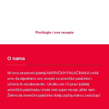
Pročitajte i ove recepte
O nama
Mi smo strastveni ljubitelji AMERIČKIH PALAČINAKA i rešili
smo da objedinimo sve recepte za američke palačinke i
učinimo ih nezaboravnim.
Ukoliko ste i Vi pravi ljubitelji
američkih palačinaka i imate neki super recept, pišite nam.
Želimo da američke palačinke dobiju pažnju kakvu zaslužuju!