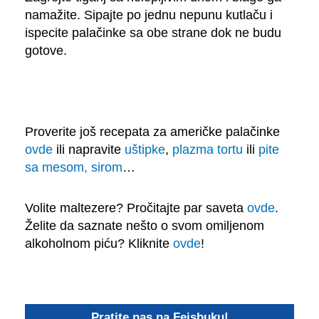
namažite. Sipajte po jednu nepunu kutlaču i
ispecite palačinke sa obe strane dok ne budu
gotove.
Proverite još recepata za američke palačinke
ovde
ili napravite
uštipke
,
plazma tortu
ili
pite
sa mesom, sirom
…
Volite maltezere? Pročitajte par saveta
ovde
.
Želite da saznate nešto o svom omiljenom
alkoholnom piću? Kliknite
ovde
!
Pratite nas na Fejsbuku!