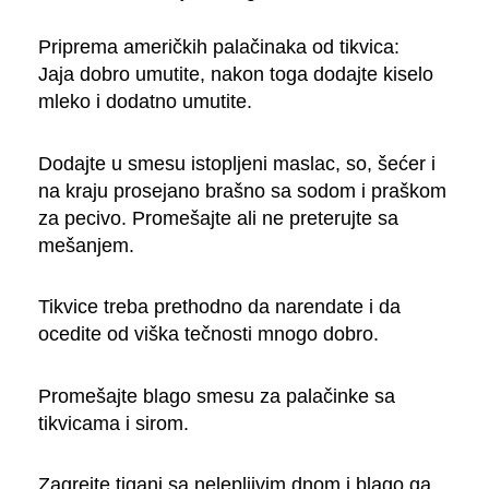
Priprema američkih palačinaka od tikvica:
Jaja dobro umutite, nakon toga dodajte kiselo
mleko i dodatno umutite.
Dodajte u smesu istopljeni maslac, so, šećer i
na kraju prosejano brašno sa sodom i praškom
za pecivo. Promešajte ali ne preterujte sa
mešanjem.
Tikvice treba prethodno da narendate i da
ocedite od viška tečnosti mnogo dobro.
Promešajte blago smesu za palačinke sa
tikvicama i sirom.
Zagrejte tiganj sa nelepljivim dnom i blago ga