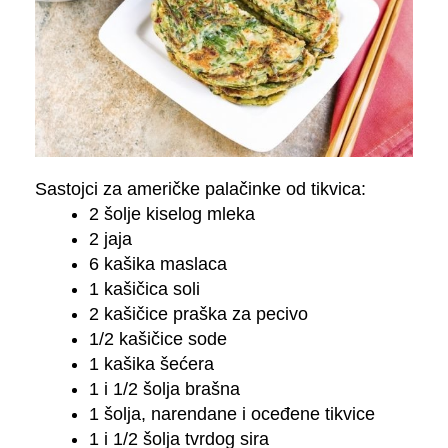
Sastojci za američke palačinke od tikvica:
2 šolje kiselog mleka
2 jaja
6 kašika maslaca
1 kašičica soli
2 kašičice praška za pecivo
1/2 kašičice sode
1 kašika šećera
1 i 1/2 šolja brašna
1 šolja, narendane i oceđene tikvice
1 i 1/2 šolja tvrdog sira