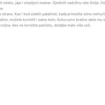
iti mleko, jaje i otopljeni maslac. Sjediniti sadržinu obe činije. 
ne.
e strane. Kao i kod slatkih palačinki, kada primetite sitne mehu
ašno, možete koristiti i samo belo. Kukuruzno brašno daće mu d
ovoljna. Ako ne koristite pančetu, dodajte malo više soli.