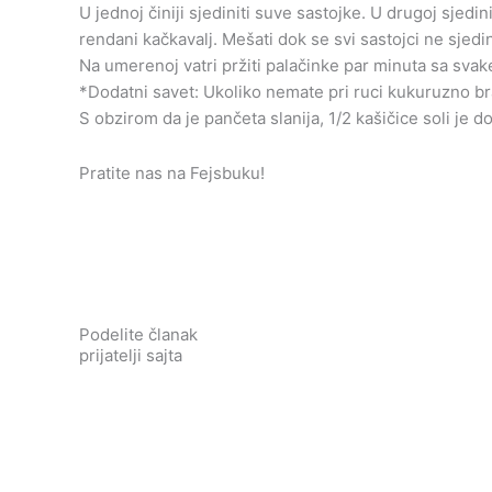
U jednoj činiji sjediniti suve sastojke. U drugoj sjedin
rendani kačkavalj. Mešati dok se svi sastojci ne sjedi
Na umerenoj vatri pržiti palačinke par minuta sa svak
*Dodatni savet: Ukoliko nemate pri ruci kukuruzno br
S obzirom da je pančeta slanija, 1/2 kašičice soli je d
Pratite nas na Fejsbuku!
Podelite članak
prijatelji sajta