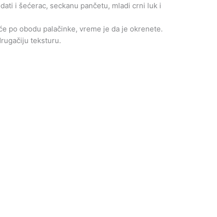
Dodati i šećerac, seckanu pančetu, mladi crni luk i
riće po obodu palačinke, vreme je da je okrenete.
rugačiju teksturu.