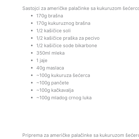
Sastojci za američke palačinke sa kukuruzom šećerc
170g brašna
170g kukuruznog brašna
1/2 kašičice soli
1/2 kašičice praška za pecivo
1/2 kašičice sode bikarbone
350ml mleka
1 jaje
40g maslaca
~100g kukuruza šećerca
~100g pančete
~100g kačkavalja
~100g mladog crnog luka
Priprema za američke palačinke sa kukuruzom šećer