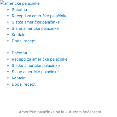
Пређи
на
Početna
садржај
Recepti za američke palačinke
Slatke američke palačinke
Slane američke palačinke
Kontakt
Dodaj recept
Početna
Recepti za američke palačinke
Slatke američke palačinke
Slane američke palačinke
Kontakt
Dodaj recept
Američke palačinke sa kukuruzom šećercom