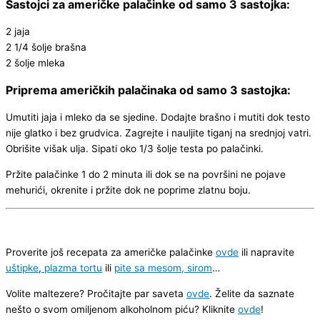
Sastojci za američke palačinke od samo 3 sastojka:
2 jaja
2 1/4 šolje brašna
2 šolje mleka
Priprema američkih palačinaka od samo 3 sastojka:
Umutiti jaja i mleko da se sjedine. Dodajte brašno i mutiti dok testo
nije glatko i bez grudvica. Zagrejte i nauljite tiganj na srednjoj vatri.
Obrišite višak ulja. Sipati oko 1/3 šolje testa po palačinki.
Pržite palačinke 1 do 2 minuta ili dok se na površini ne pojave
mehurići, okrenite i pržite dok ne poprime zlatnu boju.
Proverite još recepata za američke palačinke
ovde
ili napravite
uštipke
,
plazma tortu
ili
pite sa mesom, sirom
…
Volite maltezere? Pročitajte par saveta
ovde
. Želite da saznate
nešto o svom omiljenom alkoholnom piću? Kliknite
ovde
!