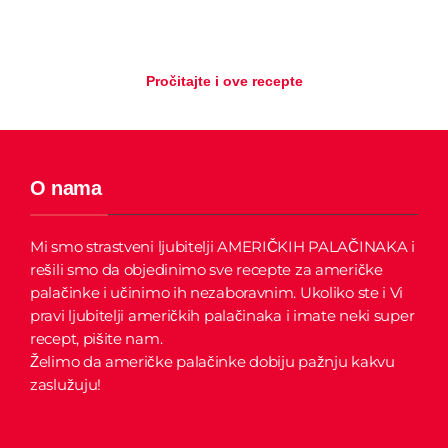
Pročitajte i ove recepte
O nama
Mi smo strastveni ljubitelji AMERIČKIH PALAČINAKA i
rešili smo da objedinimo sve recepte za američke
palačinke i učinimo ih nezaboravnim.
Ukoliko ste i Vi
pravi ljubitelji američkih palačinaka i imate neki super
recept, pišite nam.
Želimo da američke palačinke dobiju pažnju kakvu
zaslužuju!