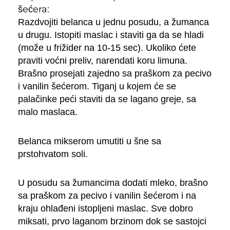
šećera:
Razdvojiti belanca u jednu posudu, a žumanca
u drugu. Istopiti maslac i staviti ga da se hladi
(može u frižider na 10-15 sec). Ukoliko ćete
praviti voćni preliv, narendati koru limuna.
Brašno prosejati zajedno sa praškom za pecivo
i vanilin šećerom. Tiganj u kojem će se
palačinke peći staviti da se lagano greje, sa
malo maslaca.
Belanca mikserom umutiti u šne sa
prstohvatom soli.
U posudu sa žumancima dodati mleko, brašno
sa praškom za pecivo i vanilin šećerom i na
kraju ohlađeni istopljeni maslac. Sve dobro
miksati, prvo laganom brzinom dok se sastojci