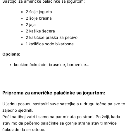
Sastojci za američke palačinke sa jogurtom:
2 šolje jogurta
2 šolje brasna
2 jaja
2 kašike šećera
2 kašičice praška za pecivo
1 kašičica sode bikarbone
Opciono:
kockice čokolade, brusnice, borovnice…
Priprema za američke palačinke sa jogurtom:
U jednu posudu sastaviti suve sastojke a u drugu tečne pa sve to
zajedno sjediniti.
Peći na tihoj vatri i samo na par minuta po strani. Po želji, kada
stavimo da pečemo palačinke sa gornje strane staviti mrvice
čokolade da se ratope.