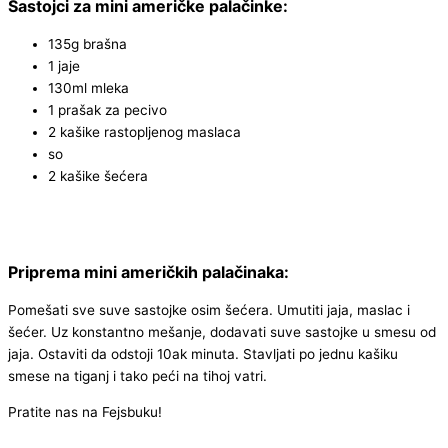
Sastojci za mini američke palačinke:
135g brašna
1 jaje
130ml mleka
1 prašak za pecivo
2 kašike rastopljenog maslaca
so
2 kašike šećera
Priprema mini američkih palačinaka:
Pomešati sve suve sastojke osim šećera. Umutiti jaja, maslac i
šećer. Uz konstantno mešanje, dodavati suve sastojke u smesu od
jaja. Ostaviti da odstoji 10ak minuta. Stavljati po jednu kašiku
smese na tiganj i tako peći na tihoj vatri.
Pratite nas na Fejsbuku!