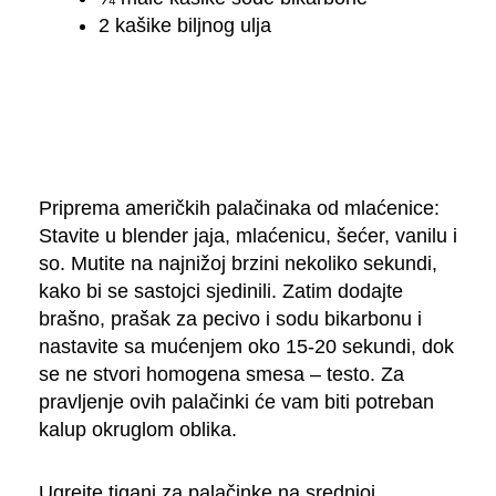
2 kašike biljnog ulja
Priprema američkih palačinaka od mlaćenice:
Stavite u blender jaja, mlaćenicu, šećer, vanilu i
so. Mutite na najnižoj brzini nekoliko sekundi,
kako bi se sastojci sjedinili. Zatim dodajte
brašno, prašak za pecivo i sodu bikarbonu i
nastavite sa mućenjem oko 15-20 sekundi, dok
se ne stvori homogena smesa – testo. Za
pravljenje ovih palačinki će vam biti potreban
kalup okruglom oblika.
Ugrejte tiganj za palačinke na srednjoj