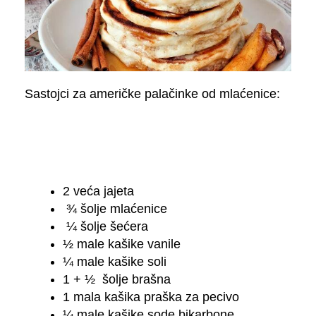
Sastojci za američke palačinke od mlaćenice:
2 veća jajeta
¾ šolje mlaćenice
¼ šolje šećera
½ male kašike vanile
¼ male kašike soli
1 + ½ šolje brašna
1 mala kašika praška za pecivo
¼ male kašike sode bikarbone