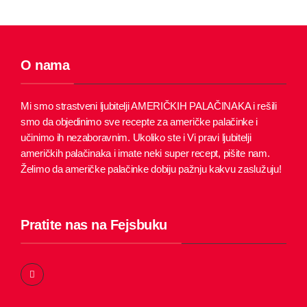
O nama
Mi smo strastveni ljubitelji AMERIČKIH PALAČINAKA i rešili
smo da objedinimo sve recepte za američke palačinke i
učinimo ih nezaboravnim.
Ukoliko ste i Vi pravi ljubitelji
američkih palačinaka i imate neki super recept, pišite nam.
Želimo da američke palačinke dobiju pažnju kakvu zaslužuju!
Pratite nas na Fejsbuku
F
a
c
e
b
o