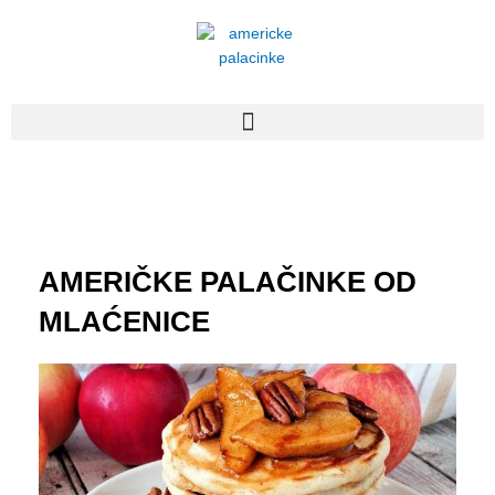
Пређи
на
садржај
AMERIČKE PALAČINKE OD
MLAĆENICE