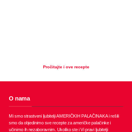
Pročitajte i ove recepte
O nama
Mi smo strastveni ljubitelji AMERIČKIH PALAČINAKA i rešili
smo da objedinimo sve recepte za američke palačinke i
učinimo ih nezaboravnim.
Ukoliko ste i Vi pravi ljubitelji