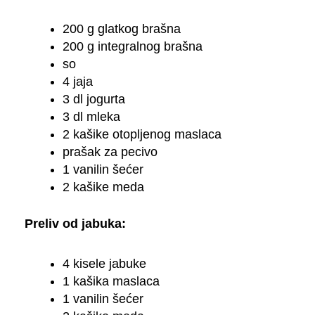
200 g glatkog brašna
200 g integralnog brašna
so
4 jaja
3 dl jogurta
3 dl mleka
2 kašike otopljenog maslaca
prašak za pecivo
1 vanilin šećer
2 kašike meda
Preliv od jabuka:
4 kisele jabuke
1 kašika maslaca
1 vanilin šećer