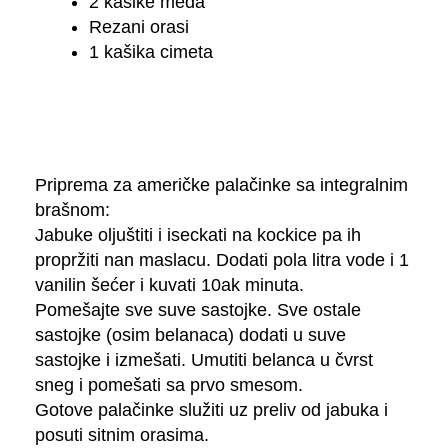
2 kašike meda
Rezani orasi
1 kašika cimeta
Priprema za američke palačinke sa integralnim
brašnom:
Jabuke oljuštiti i iseckati na kockice pa ih
propržiti nan maslacu. Dodati pola litra vode i 1
vanilin šećer i kuvati 10ak minuta.
Pomešajte sve suve sastojke. Sve ostale
sastojke (osim belanaca) dodati u suve
sastojke i izmešati. Umutiti belanca u čvrst
sneg i pomešati sa prvo smesom.
Gotove palačinke služiti uz preliv od jabuka i
posuti sitnim orasima.