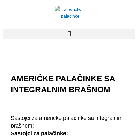
Пређи
на
садржај
AMERIČKE PALAČINKE SA
INTEGRALNIM BRAŠNOM
Sastojci za američke palačinke sa integralnim
brašnom:
Sastojci za palačinke: