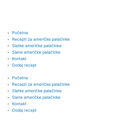
Пређи
на
садржај
Početna
Recepti za američke palačinke
Slatke američke palačinke
Slane američke palačinke
Kontakt
Dodaj recept
Početna
Recepti za američke palačinke
Slatke američke palačinke
Slane američke palačinke
Kontakt
Dodaj recept