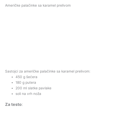
Američke palačinke sa karamel prelivom
Sastojci za američke palačinke sa karamel prelivom:
450 g šećera
180 g putera
200 ml slatke pavlake
soli na vrh noža
Za testo
: