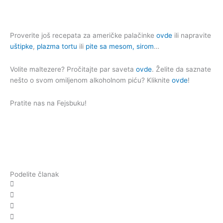
Proverite još recepata za američke palačinke
ovde
ili napravite
uštipke
,
plazma tortu
ili
pite sa mesom, sirom
…
Volite maltezere? Pročitajte par saveta
ovde
. Želite da saznate
nešto o svom omiljenom alkoholnom piću? Kliknite
ovde
!
Pratite nas na Fejsbuku!
Podelite članak