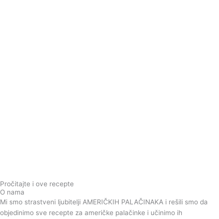
Pročitajte i ove recepte
O nama
Mi smo strastveni ljubitelji AMERIČKIH PALAČINAKA i rešili smo da
objedinimo sve recepte za američke palačinke i učinimo ih