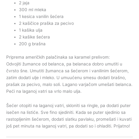
2 jaja
300 ml mleka
1 kesica vanilin šećera
2 kašičice praška za pecivo
1 kašika ulja
2 kašike šećera
200 g brašna
Priprema američkih palačinaka sa karamel prelivom:
Odvojiti žumance od belanca, pa belanaca dobro umutiti u
čvrsto šne. Umutiti žumanca sa šećerom i vanilinim šećerom,
zatim dodati ulje i mleko. U umuućenu smesu dodati brašno,
prašak za pecivo, malo soli. Lagano varjačom umešati belanca.
Peći na laganoj vatri sa vrlo malo ulja.
Šećer otopiti na laganoj vatri, skloniti sa ringle, pa dodati puter
isečen na listiće. Sve fino sjediniti. Kada se puter sjedinio sa
rastopljenim šećerom, dodati slatku pavlaku, promešati i kuvati
još pet minuta na laganoj vatri, pa dodati so i ohladiti. Prijatno!