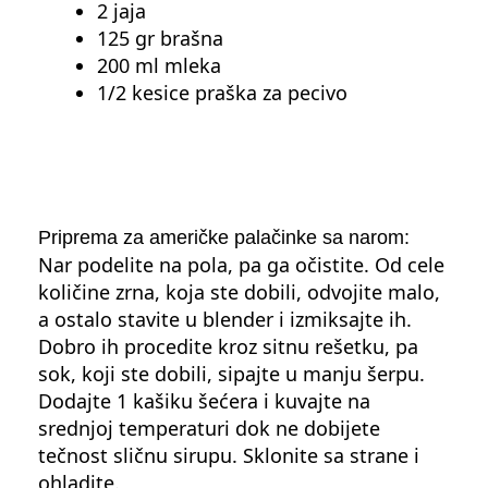
2 jaja
125 gr brašna
200 ml mleka
1/2 kesice praška za pecivo
Priprema za američke palačinke sa narom:
Nar podelite na pola, pa ga očistite. Od cele
količine zrna, koja ste dobili, odvojite malo,
a ostalo stavite u blender i izmiksajte ih.
Dobro ih procedite kroz sitnu rešetku, pa
sok, koji ste dobili, sipajte u manju šerpu.
Dodajte 1 kašiku šećera i kuvajte na
srednjoj temperaturi dok ne dobijete
tečnost sličnu sirupu. Sklonite sa strane i
ohladite.