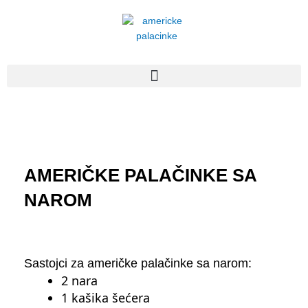
Пређи
на
садржај
AMERIČKE PALAČINKE SA
NAROM
Sastojci za američke palačinke sa narom:
2 nara
1 kašika šećera