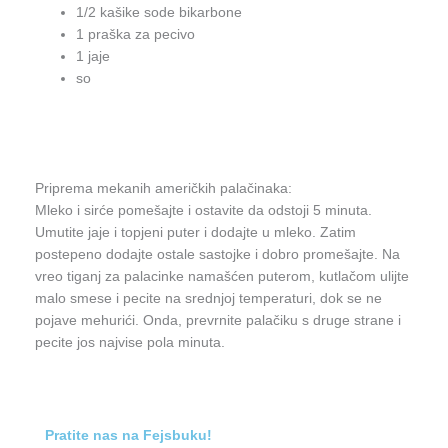
1/2 kašike sode bikarbone
1 praška za pecivo
1 jaje
so
Priprema mekanih američkih palačinaka:
Mleko i sirće pomešajte i ostavite da odstoji 5 minuta.
Umutite jaje i topjeni puter i dodajte u mleko. Zatim
postepeno dodajte ostale sastojke i dobro promešajte. Na
vreo tiganj za palacinke namašćen puterom, kutlačom ulijte
malo smese i pecite na srednjoj temperaturi, dok se ne
pojave mehurići. Onda, prevrnite palačiku s druge strane i
pecite jos najvise pola minuta.
Pratite nas na Fejsbuku!