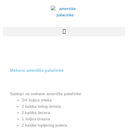
Пређи
на
садржај
Mekane američke palačinke
Sastojci za mekane američke palačinke:
3/4 šoljica mleka
2 kašika belog sirćeta
2 kašika šećera
1 šoljica brasna
2 kašike topljenog putera