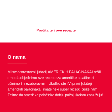
Pročitajte i ove recepte
O nama
Mi smo strastveni ljubitelji AMERIČKIH PALAČINAKA i rešili
smo da objedinimo sve recepte za američke palačinke i
učinimo ih nezaboravnim.
Ukoliko ste i Vi pravi ljubitelji
američkih palačinaka i imate neki super recept, pišite nam.
Želimo da američke palačinke dobiju pažnju kakvu zaslužuju!