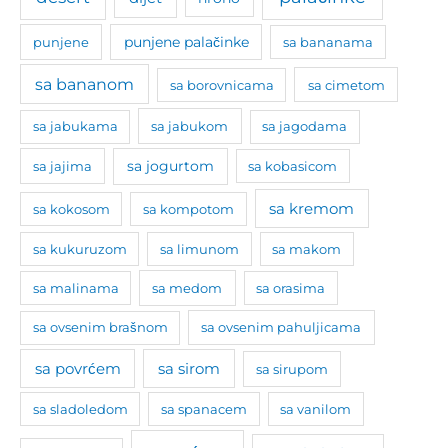
punjene
punjene palačinke
sa bananama
sa bananom
sa borovnicama
sa cimetom
sa jabukama
sa jabukom
sa jagodama
sa jogurtom
sa jajima
sa kobasicom
sa kremom
sa kokosom
sa kompotom
sa kukuruzom
sa limunom
sa makom
sa malinama
sa medom
sa orasima
sa ovsenim brašnom
sa ovsenim pahuljicama
sa povrćem
sa sirom
sa sirupom
sa sladoledom
sa spanacem
sa vanilom