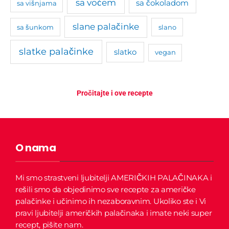
sa voćem
sa čokoladom
sa višnjama
slane palačinke
sa šunkom
slano
slatke palačinke
slatko
vegan
Pročitajte i ove recepte
O nama
Mi smo strastveni ljubitelji AMERIČKIH PALAČINAKA i
rešili smo da objedinimo sve recepte za američke
palačinke i učinimo ih nezaboravnim.
Ukoliko ste i Vi
pravi ljubitelji američkih palačinaka i imate neki super
recept, pišite nam.