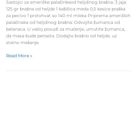
Sastojci za američke palačinkeod heljdinog brašna: 3 jaja
125 gr brašna od heljde 1 kašičica meda 0,5 kesice praška
za pecivo 1 prstohvat so 140 ml mleka Priprema američkih
palačinaka od heljdinog brašna: Odvojite žumanca od
belanaca. U većoj posudi za mućenje, umutite žumanca,
da masa bude penasta. Dodajte brašno od heljde, uz
stalno mešanje.
Read More »